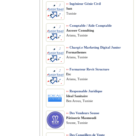
››
Ingénieur Génie Civil
Sntt
Tunisie
››
Comptable / Aide Comptable
Ascoser Consulting
Ariana, Tunisie
››
Chargé.e Marketing Digital Junior
Formathemes
Ariana, Tunisie
››
Formateur Revit Structure
Etc
Ariana, Tunisie
››
Responsable Juridique
Ideal Sanitaire
Ben Arous, Tunisie
››
Des Vendeurs Sousse
Pâtisserie Masmoudi
Sousse, Tunisie
››
Des Conseillers de Vente