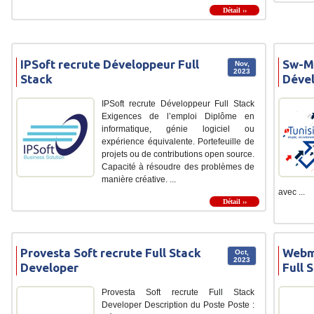
Détail ››
IPSoft recrute Développeur Full
Sw-Ma
Nov,
2023
Stack
Dével
IPSoft recrute Développeur Full Stack
Exigences de l’emploi Diplôme en
informatique, génie logiciel ou
expérience équivalente. Portefeuille de
projets ou de contributions open source.
Capacité à résoudre des problèmes de
manière créative. ...
avec ...
Détail ››
Provesta Soft recrute Full Stack
Webmi
Oct,
2023
Developer
Full 
Provesta Soft recrute Full Stack
Developer Description du Poste Poste :