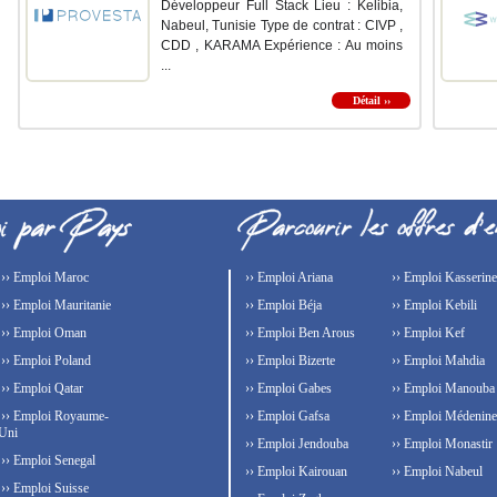
Développeur Full Stack Lieu : Kelibia,
Nabeul, Tunisie Type de contrat : CIVP ,
CDD , KARAMA Expérience : Au moins
...
Détail ››
›› Emploi Maroc
›› Emploi Ariana
›› Emploi Kasserine
›› Emploi Mauritanie
›› Emploi Béja
›› Emploi Kebili
›› Emploi Oman
›› Emploi Ben Arous
›› Emploi Kef
›› Emploi Poland
›› Emploi Bizerte
›› Emploi Mahdia
›› Emploi Qatar
›› Emploi Gabes
›› Emploi Manouba
›› Emploi Royaume-
›› Emploi Gafsa
›› Emploi Médenine
Uni
›› Emploi Jendouba
›› Emploi Monastir
›› Emploi Senegal
›› Emploi Kairouan
›› Emploi Nabeul
›› Emploi Suisse