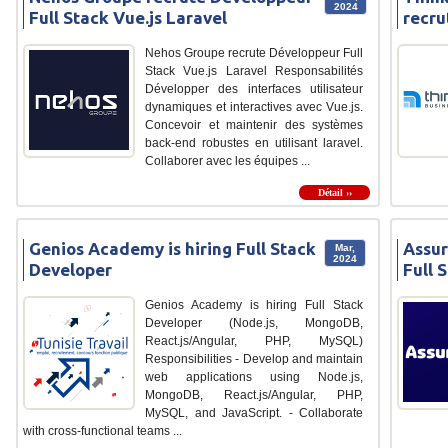
2024
Full Stack Vue.js Laravel
recru
Nehos Groupe recrute Développeur Full
Stack Vue.js Laravel Responsabilités
Développer des interfaces utilisateur
dynamiques et interactives avec Vue.js.
Concevoir et maintenir des systèmes
back-end robustes en utilisant laravel.
Collaborer avec les équipes ...
Détail ››
Genios Academy is hiring Full Stack
Assur
Mar,
2024
Developer
Full 
Genios Academy is hiring Full Stack
Developer (Node.js, MongoDB,
React.js/Angular, PHP, MySQL)
Responsibilities - Develop and maintain
web applications using Node.js,
MongoDB, React.js/Angular, PHP,
MySQL, and JavaScript. - Collaborate
with cross-functional teams ...