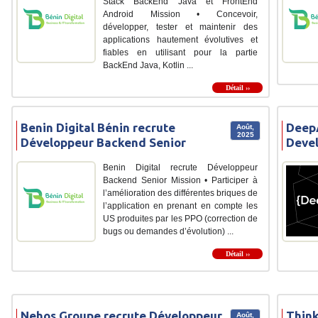
Stack BackEnd Java et FrontEnd
Android Mission • Concevoir,
développer, tester et maintenir des
applications hautement évolutives et
fiables en utilisant pour la partie
BackEnd Java, Kotlin ...
Détail ››
Benin Digital Bénin recrute
DeepA
Août,
2025
Développeur Backend Senior
Deve
Benin Digital recrute Développeur
Backend Senior Mission • Participer à
l’amélioration des différentes briques de
l’application en prenant en compte les
US produites par les PPO (correction de
bugs ou demandes d’évolution) ...
Détail ››
Nehos Groupe recrute Développeur
Think
Août,