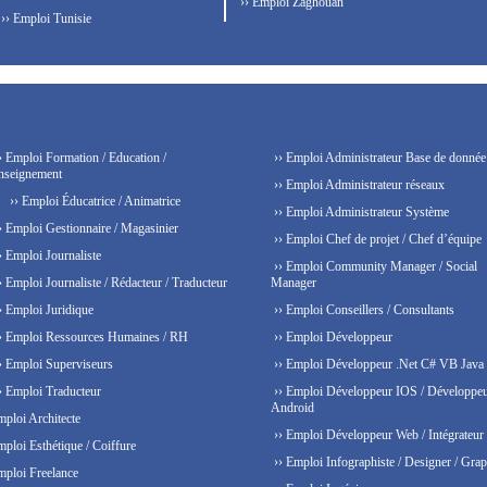
›› Emploi Zaghouan
›› Emploi Tunisie
› Emploi Formation / Education /
›› Emploi Administrateur Base de donnée
nseignement
›› Emploi Administrateur réseaux
›› Emploi Éducatrice / Animatrice
›› Emploi Administrateur Système
› Emploi Gestionnaire / Magasinier
›› Emploi Chef de projet / Chef d’équipe
› Emploi Journaliste
›› Emploi Community Manager / Social
› Emploi Journaliste / Rédacteur / Traducteur
Manager
› Emploi Juridique
›› Emploi Conseillers / Consultants
› Emploi Ressources Humaines / RH
›› Emploi Développeur
› Emploi Superviseurs
›› Emploi Développeur .Net C# VB Java
› Emploi Traducteur
›› Emploi Développeur IOS / Développe
Android
mploi Architecte
›› Emploi Développeur Web / Intégrateur
mploi Esthétique / Coiffure
›› Emploi Infographiste / Designer / Grap
mploi Freelance