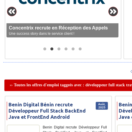
Concentrix recrute en Réception des Appels
Une success story dans le service client !
›› Toutes les offres d'emploi taggeés avec : développeur full stack tra
Benin Digital Bénin recrute
Benin
Août,
2025
Développeur Full Stack BackEnd
Dével
Java et FrontEnd Android
Java 
Benin Digital recrute Développeur Full