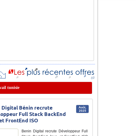
vail tunisie
 Digital Bénin recrute
Août,
2025
oppeur Full Stack BackEnd
et FrontEnd ISO
Benin Digital recrute Développeur Full