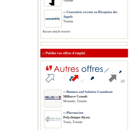
Tunisie
››
Concentrix recrute en Réception des
Appels
Tunisie
Aucun article trouvé.
››
Publiez vos offres d'emploi
››
Business and Solution Consultant
Millisave Consult
Monastir, Tunisie
››
Pharmacien
Polyclinique Alyssa
Tunis, Tunisie