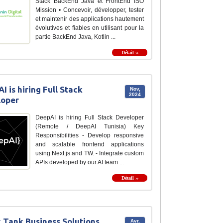
Stack BackEnd Java et FrontEnd ISO
Mission • Concevoir, développer, tester
et maintenir des applications hautement
évolutives et fiables en utilisant pour la
partie BackEnd Java, Kotlin ...
Détail ››
I is hiring Full Stack
Nov,
2024
loper
DeepAI is hiring Full Stack Developer
(Remote / DeepAI Tunisia) Key
Responsibilities - Develop responsive
and scalable frontend applications
using Next.js and TW. - Integrate custom
APIs developed by our AI team ...
Détail ››
 Tank Business Solutions
Avr,