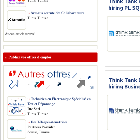
Think Tank B
Tunis, Tunisie
hiring PL S
››
Armatis recrute des Collaborateurs
Tunis, Tunisie
Aucun article trouvé.
››
Publiez vos offres d'emploi
Think Tank B
hiring Busin
››
Technicien en Électronique Spécialisé en
Test et Dépannage
Dtc Sarl
Tunis, Tunisie
››
Des Téléopérateur.trices
Partners Provider
Sousse, Tunisie