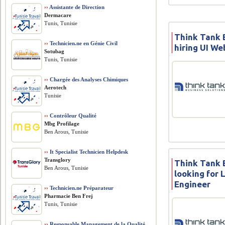
››
Assistante de Direction
Dermacare
Tunis, Tunisie
Think Tank B
››
Technicien.ne en Génie Civil
hiring UI We
Sotubag
Tunis, Tunisie
››
Chargée des Analyses Chimiques
Aerotech
Tunisie
››
Contrôleur Qualité
Mbg Profilage
Ben Arous, Tunisie
››
It Specialist Technicien Helpdesk
Transglory
Think Tank B
Ben Arous, Tunisie
looking for 
Engineer
››
Technicien.ne Préparateur
Pharmacie Ben Frej
Tunis, Tunisie
››
Responsable Management de la Qualité