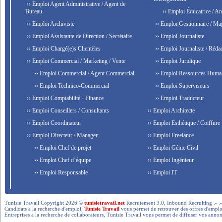
›› Emploi Agent Administrative / Agent de
Bureau
›› Emploi Éducatrice / An
›› Emploi Archiviste
›› Emploi Gestionnaire / Ma
›› Emploi Assistante de Direction / Secrétaire
›› Emploi Journaliste
›› Emploi Chargé(e)s Clientèles
›› Emploi Journaliste / Rédac
›› Emploi Commercial / Marketing / Vente
›› Emploi Juridique
›› Emploi Commercial / Agent Commercial
›› Emploi Ressources Huma
›› Emploi Technico-Commercial
›› Emploi Superviseurs
›› Emploi Comptabilité - Finance
›› Emploi Traducteur
›› Emploi Conseillers / Consultants
›› Emploi Architecte
›› Emploi Coordinateur
›› Emploi Esthétique / Coiffure
›› Emploi Directeur / Manager
›› Emploi Freelance
›› Emploi Chef de projet
›› Emploi Génie Civil
›› Emploi Chef d’équipe
›› Emploi Ingénieur
›› Emploi Responsable
›› Emploi IT
Tunisie Travail Copyright 2026 ©
tunisietravail.net
Recrutement 3.0, Inbound Recruiting .- .-.. --- 
Candidats a la recherche d'emploi,
Tunisie Travail
vous permet de retrouver des offres d'emploi 
Entreprises a la recherche de collaborateurs, Tunisie Travail vous permet de diffuser vos annon