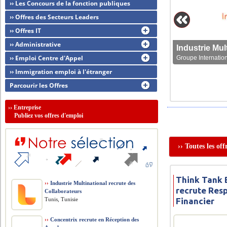
›› Les Concours de la fonction publiques
›› Offres des Secteurs Leaders
›› Offres IT
›› Administrative
›› Emploi Centre d'Appel
Groupe Internation
›› Immigration emploi à l'étranger
Parcourir les Offres
››
Entreprise
Publiez vos offres d'emploi
›› Toutes les of
Think Tank 
››
Industrie Multinational recrute des
recrute Res
Collaborateurs
Tunis, Tunisie
Financier
››
Concentrix recrute en Réception des