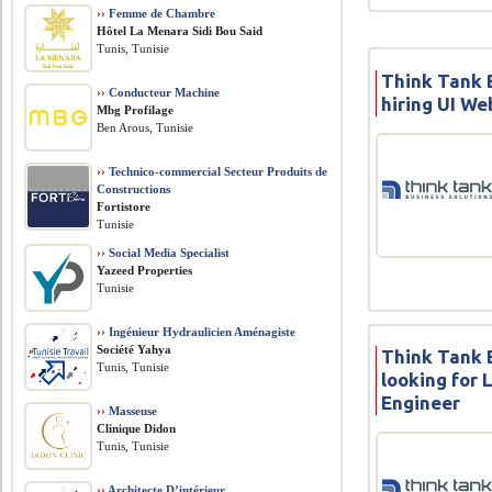
››
Femme de Chambre
Hôtel La Menara Sidi Bou Said
Tunis, Tunisie
Think Tank B
››
Conducteur Machine
hiring UI We
Mbg Profilage
Ben Arous, Tunisie
››
Technico-commercial Secteur Produits de
Constructions
Fortistore
Tunisie
››
Social Media Specialist
Yazeed Properties
Tunisie
››
Ingénieur Hydraulicien Aménagiste
Société Yahya
Think Tank B
Tunis, Tunisie
looking for 
Engineer
››
Masseuse
Clinique Didon
Tunis, Tunisie
››
Architecte D’intérieur