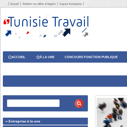
Accueil
Publiez vos offres d’emploi
Espace Entreprise
ACCUEIL
À LA UNE
CONCOURS FONCTION PUBLIQUE
›› Entreprise à la une