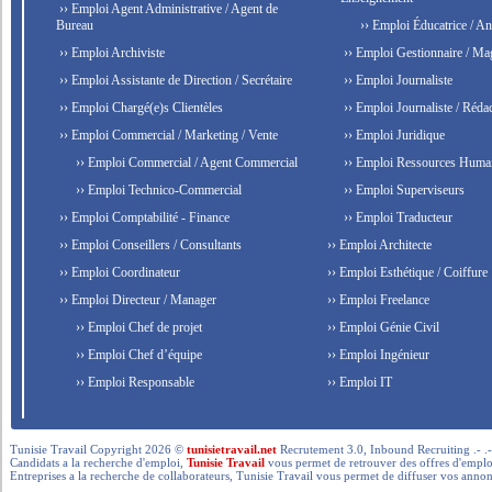
›› Emploi Agent Administrative / Agent de
Bureau
›› Emploi Éducatrice / An
›› Emploi Archiviste
›› Emploi Gestionnaire / Ma
›› Emploi Assistante de Direction / Secrétaire
›› Emploi Journaliste
›› Emploi Chargé(e)s Clientèles
›› Emploi Journaliste / Rédac
›› Emploi Commercial / Marketing / Vente
›› Emploi Juridique
›› Emploi Commercial / Agent Commercial
›› Emploi Ressources Huma
›› Emploi Technico-Commercial
›› Emploi Superviseurs
›› Emploi Comptabilité - Finance
›› Emploi Traducteur
›› Emploi Conseillers / Consultants
›› Emploi Architecte
›› Emploi Coordinateur
›› Emploi Esthétique / Coiffure
›› Emploi Directeur / Manager
›› Emploi Freelance
›› Emploi Chef de projet
›› Emploi Génie Civil
›› Emploi Chef d’équipe
›› Emploi Ingénieur
›› Emploi Responsable
›› Emploi IT
Tunisie Travail Copyright 2026 ©
tunisietravail.net
Recrutement 3.0, Inbound Recruiting .- .-.. --- 
Candidats a la recherche d'emploi,
Tunisie Travail
vous permet de retrouver des offres d'emploi 
Entreprises a la recherche de collaborateurs, Tunisie Travail vous permet de diffuser vos annon