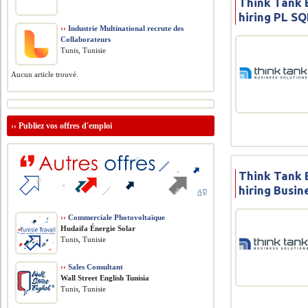
Think Tank B
hiring PL S
››
Industrie Multinational recrute des
Collaborateurs
Tunis, Tunisie
Aucun article trouvé.
››
Publiez vos offres d'emploi
Think Tank B
hiring Busin
››
Commerciale Photovoltaïque
Hudaifa Énergie Solar
Tunis, Tunisie
››
Sales Consultant
Wall Street English Tunisia
Tunis, Tunisie