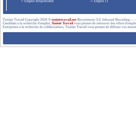
›› Emploi Responsable
›› Emploi IT
Tunisie Travail Copyright 2026 ©
tunisietravail.net
Recrutement 3.0, Inbound Recruiting .- .-.. --- 
Candidats a la recherche d'emploi,
Tunisie Travail
vous permet de retrouver des offres d'emploi 
Entreprises a la recherche de collaborateurs, Tunisie Travail vous permet de diffuser vos annon