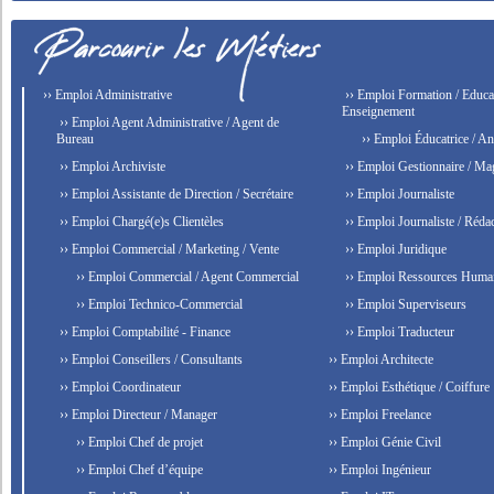
›› Emploi Administrative
›› Emploi Formation / Educat
Enseignement
›› Emploi Agent Administrative / Agent de
Bureau
›› Emploi Éducatrice / An
›› Emploi Archiviste
›› Emploi Gestionnaire / Ma
›› Emploi Assistante de Direction / Secrétaire
›› Emploi Journaliste
›› Emploi Chargé(e)s Clientèles
›› Emploi Journaliste / Rédac
›› Emploi Commercial / Marketing / Vente
›› Emploi Juridique
›› Emploi Commercial / Agent Commercial
›› Emploi Ressources Huma
›› Emploi Technico-Commercial
›› Emploi Superviseurs
›› Emploi Comptabilité - Finance
›› Emploi Traducteur
›› Emploi Conseillers / Consultants
›› Emploi Architecte
›› Emploi Coordinateur
›› Emploi Esthétique / Coiffure
›› Emploi Directeur / Manager
›› Emploi Freelance
›› Emploi Chef de projet
›› Emploi Génie Civil
›› Emploi Chef d’équipe
›› Emploi Ingénieur