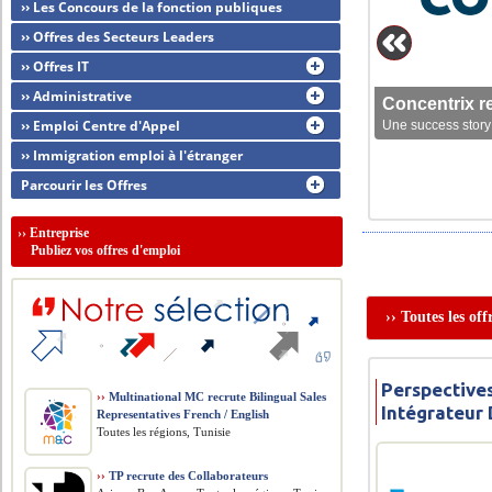
›› Les Concours de la fonction publiques
›› Offres des Secteurs Leaders
›› Offres IT
›› Administrative
Concentrix r
›› Emploi Centre d'Appel
Une success story 
›› Immigration emploi à l'étranger
Parcourir les Offres
››
Entreprise
Publiez vos offres d'emploi
›› Toutes les of
Perspective
››
Multinational MC recrute Bilingual Sales
Intégrateur
Representatives French / English
Toutes les régions, Tunisie
››
TP recrute des Collaborateurs