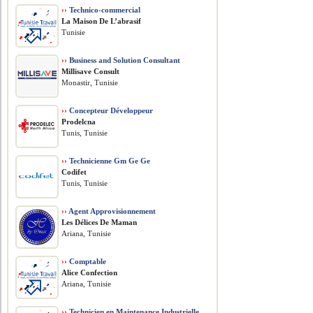
››
Technico-commercial
La Maison De L’abrasif
Tunisie
››
Business and Solution Consultant
Millisave Consult
Monastir, Tunisie
››
Concepteur Développeur
Prodelcna
Tunis, Tunisie
››
Technicienne Gm Ge Ge
Codifet
Tunis, Tunisie
››
Agent Approvisionnement
Les Délices De Maman
Ariana, Tunisie
››
Comptable
Alice Confection
Ariana, Tunisie
››
Technicien en Maintenance Industrielle