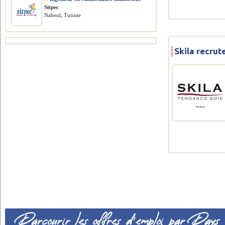
Sitpec
Nabeul, Tunisie
Skila recru