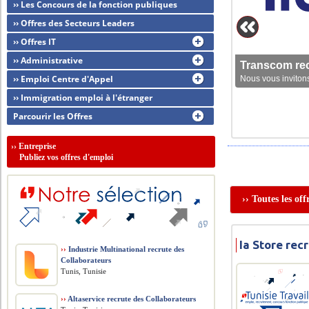
›› Les Concours de la fonction publiques
›› Offres des Secteurs Leaders
›› Offres IT
›› Administrative
Transcom rec
›› Emploi Centre d'Appel
Nous vous invitons
›› Immigration emploi à l'étranger
Parcourir les Offres
››
Entreprise
Publiez vos offres d'emploi
›› Toutes les of
Ia Store re
››
Industrie Multinational recrute des
Collaborateurs
Tunis, Tunisie
››
Altaservice recrute des Collaborateurs