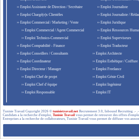
›› Emploi Assistante de Direction / Secrétaire
›› Emploi Journaliste
›› Emploi Chargé(e)s Clientèles
›› Emploi Journaliste / Rédac
›› Emploi Commercial / Marketing / Vente
›› Emploi Juridique
›› Emploi Commercial / Agent Commercial
›› Emploi Ressources Huma
›› Emploi Technico-Commercial
›› Emploi Superviseurs
›› Emploi Comptabilité - Finance
›› Emploi Traducteur
›› Emploi Conseillers / Consultants
›› Emploi Architecte
›› Emploi Coordinateur
›› Emploi Esthétique / Coiffure
›› Emploi Directeur / Manager
›› Emploi Freelance
›› Emploi Chef de projet
›› Emploi Génie Civil
›› Emploi Chef d’équipe
›› Emploi Ingénieur
›› Emploi Responsable
›› Emploi IT
Tunisie Travail Copyright 2026 ©
tunisietravail.net
Recrutement 3.0, Inbound Recruiting .- .-.. --- 
Candidats a la recherche d'emploi,
Tunisie Travail
vous permet de retrouver des offres d'emploi 
Entreprises a la recherche de collaborateurs, Tunisie Travail vous permet de diffuser vos annon