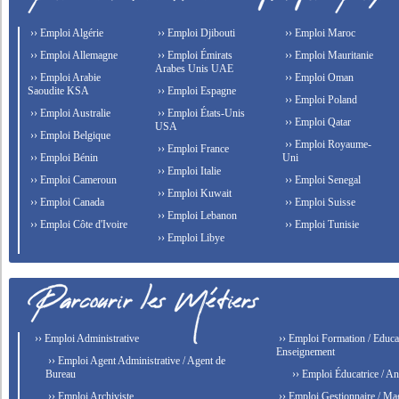
›› Emploi Algérie
›› Emploi Djibouti
›› Emploi Maroc
›› Emploi Allemagne
›› Emploi Émirats
›› Emploi Mauritanie
Arabes Unis UAE
›› Emploi Arabie
›› Emploi Oman
Saoudite KSA
›› Emploi Espagne
›› Emploi Poland
›› Emploi Australie
›› Emploi États-Unis
›› Emploi Qatar
USA
›› Emploi Belgique
›› Emploi Royaume-
›› Emploi France
›› Emploi Bénin
Uni
›› Emploi Italie
›› Emploi Cameroun
›› Emploi Senegal
›› Emploi Kuwait
›› Emploi Canada
›› Emploi Suisse
›› Emploi Lebanon
›› Emploi Côte d'Ivoire
›› Emploi Tunisie
›› Emploi Libye
›› Emploi Administrative
›› Emploi Formation / Educat
Enseignement
›› Emploi Agent Administrative / Agent de
Bureau
›› Emploi Éducatrice / An
›› Emploi Archiviste
›› Emploi Gestionnaire / Ma