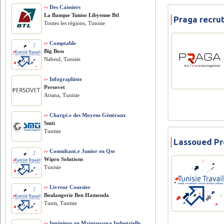
››
Des Caissiers
La Banque Tuniso Libyenne Btl
Praga recru
Toutes les régions, Tunisie
››
Comptable
Big Boss
Nabeul, Tunisie
››
Infographiste
Persovet
Ariana, Tunisie
››
Chargé.e des Moyens Généraux
Smti
Tunisie
Lassoued Pr
››
Consultant.e Junior en Qse
Wipro Solutions
Tunisie
››
Livreur Coursier
Boulangerie Ben Hamouda
Tunis, Tunisie
››
Ingénieur en Maintenance Industrielle