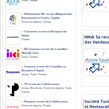
Tunis, Tunisie
››
Multinational MC recrute Bilingual Sales
Representatives French / English
Toutes les régions, Tunisie
››
Concentrix recrute en Réception des
Appels
NNsk Sa rec
Tunisie
des Vendeus
››
IKI Assurance recrute des Conseillers
Mutuelle Santé
Tunis, Tunisie
››
Transcom recrute des Conseillers en
Réception d’Appels
Ariana, Tunis, Tunisie
››
TP recrute des Collaborateurs
Ariana, Ben Arous, Toutes les régions, Tunis,
Tunisie
Société Tuni
››
Monoprix recrute des Collaborateurs
Toutes les régions, Tunisie
et Restaura