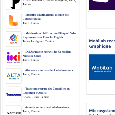
Ariana, Ben Arous, Toutes les régions, Tunis,
Tunisie
››
Industrie Multinational recrute des
Collaborateurs
Tunis, Tunisie
››
Multinational MC recrute Bilingual Sales
Representatives French / English
Mobilab rec
Toutes les régions, Tunisie
Graphique
››
IKI Assurance recrute des Conseillers
Mutuelle Santé
Tunis, Tunisie
››
Altaservice recrute des Collaborateurs
Tunis, Tunisie
››
Transcom recrute des Conseillers en
Réception d’Appels
Ariana, Tunis, Tunisie
››
Armatis recrute des Collaborateurs
Microsystem
Tunis, Tunisie