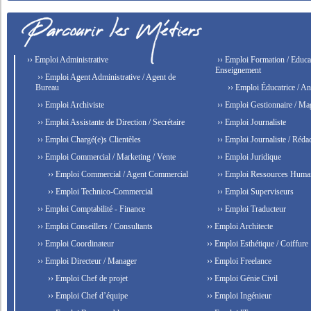
›› Emploi Administrative
›› Emploi Formation / Educat
Enseignement
›› Emploi Agent Administrative / Agent de
Bureau
›› Emploi Éducatrice / An
›› Emploi Archiviste
›› Emploi Gestionnaire / Ma
›› Emploi Assistante de Direction / Secrétaire
›› Emploi Journaliste
›› Emploi Chargé(e)s Clientèles
›› Emploi Journaliste / Rédac
›› Emploi Commercial / Marketing / Vente
›› Emploi Juridique
›› Emploi Commercial / Agent Commercial
›› Emploi Ressources Huma
›› Emploi Technico-Commercial
›› Emploi Superviseurs
›› Emploi Comptabilité - Finance
›› Emploi Traducteur
›› Emploi Conseillers / Consultants
›› Emploi Architecte
›› Emploi Coordinateur
›› Emploi Esthétique / Coiffure
›› Emploi Directeur / Manager
›› Emploi Freelance
›› Emploi Chef de projet
›› Emploi Génie Civil
›› Emploi Chef d’équipe
›› Emploi Ingénieur