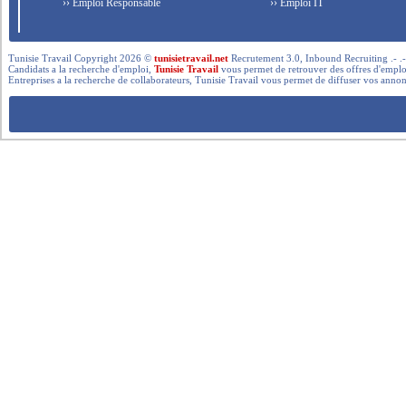
›› Emploi Responsable
›› Emploi IT
Tunisie Travail Copyright 2026 ©
tunisietravail.net
Recrutement 3.0, Inbound Recruiting .- .-.. --- 
Candidats a la recherche d'emploi,
Tunisie Travail
vous permet de retrouver des offres d'emploi 
Entreprises a la recherche de collaborateurs, Tunisie Travail vous permet de diffuser vos annon