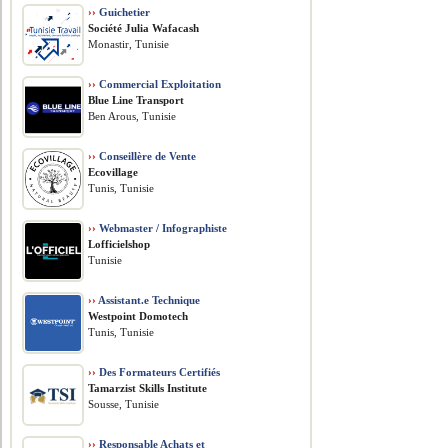
››
Guichetier
Société Julia Wafacash
Monastir, Tunisie
››
Commercial Exploitation
Blue Line Transport
Ben Arous, Tunisie
››
Conseillère de Vente
Ecovillage
Tunis, Tunisie
››
Webmaster / Infographiste
Lofficielshop
Tunisie
››
Assistant.e Technique
Westpoint Domotech
Tunis, Tunisie
››
Des Formateurs Certifiés
Tamarzist Skills Institute
Sousse, Tunisie
››
Responsable Achats et