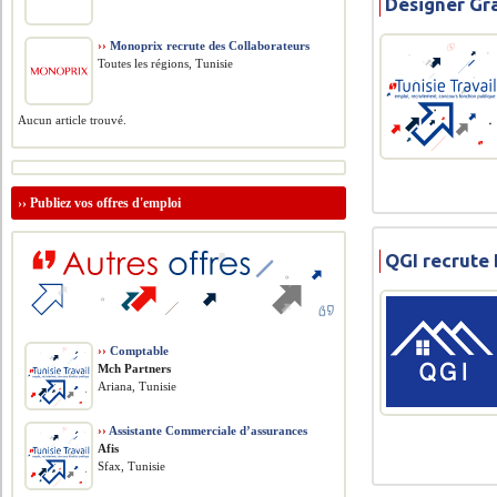
Désigner Gr
››
Monoprix recrute des Collaborateurs
Toutes les régions, Tunisie
Aucun article trouvé.
››
Publiez vos offres d'emploi
QGI recrute
››
Comptable
Mch Partners
Ariana, Tunisie
››
Assistante Commerciale d’assurances
Afis
Sfax, Tunisie