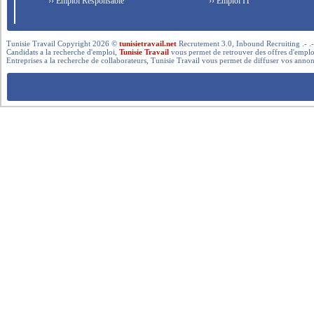
›› Emploi Responsable
›› Emploi IT
Tunisie Travail Copyright 2026 ©
tunisietravail.net
Recrutement 3.0, Inbound Recruiting .- .-.. --- 
Candidats a la recherche d'emploi,
Tunisie Travail
vous permet de retrouver des offres d'emploi 
Entreprises a la recherche de collaborateurs, Tunisie Travail vous permet de diffuser vos annon