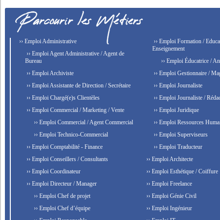
›› Emploi Administrative
›› Emploi Formation / Educat
Enseignement
›› Emploi Agent Administrative / Agent de
Bureau
›› Emploi Éducatrice / An
›› Emploi Archiviste
›› Emploi Gestionnaire / Ma
›› Emploi Assistante de Direction / Secrétaire
›› Emploi Journaliste
›› Emploi Chargé(e)s Clientèles
›› Emploi Journaliste / Rédac
›› Emploi Commercial / Marketing / Vente
›› Emploi Juridique
›› Emploi Commercial / Agent Commercial
›› Emploi Ressources Huma
›› Emploi Technico-Commercial
›› Emploi Superviseurs
›› Emploi Comptabilité - Finance
›› Emploi Traducteur
›› Emploi Conseillers / Consultants
›› Emploi Architecte
›› Emploi Coordinateur
›› Emploi Esthétique / Coiffure
›› Emploi Directeur / Manager
›› Emploi Freelance
›› Emploi Chef de projet
›› Emploi Génie Civil
›› Emploi Chef d’équipe
›› Emploi Ingénieur