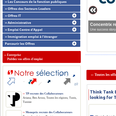
›› Les Concours de la fonction publiques
›› Offres des Secteurs Leaders
›› Offres IT
›› Administrative
Concentrix r
›› Emploi Centre d'Appel
Une success story 
›› Immigration emploi à l'étranger
Parcourir les Offres
››
Entreprise
Publiez vos offres d'emploi
›› Toutes les of
Think Tank B
››
TP recrute des Collaborateurs
looking for
Ariana, Ben Arous, Toutes les régions, Tunis,
Tunisie
››
Monoprix recrute des Collaborateurs