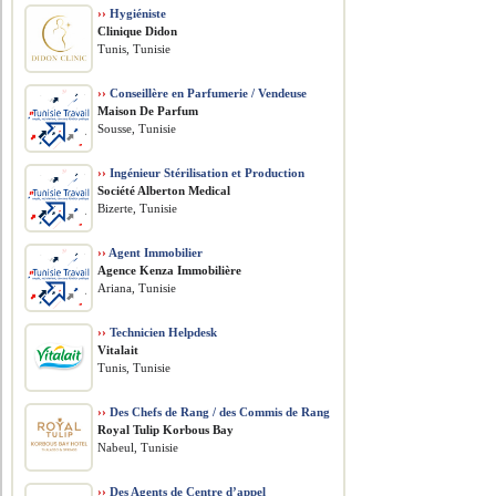
››
Hygiéniste
Clinique Didon
Tunis, Tunisie
››
Conseillère en Parfumerie / Vendeuse
Maison De Parfum
Sousse, Tunisie
››
Ingénieur Stérilisation et Production
Société Alberton Medical
Bizerte, Tunisie
››
Agent Immobilier
Agence Kenza Immobilière
Ariana, Tunisie
››
Technicien Helpdesk
Vitalait
Tunis, Tunisie
››
Des Chefs de Rang / des Commis de Rang
Royal Tulip Korbous Bay
Nabeul, Tunisie
››
Des Agents de Centre d’appel