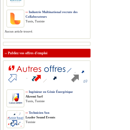
››
Industrie Multinational recrute des
Collaborateurs
Tunis, Tunisie
Aucun article trouvé.
››
Publiez vos offres d'emploi
››
Ingénieur en Génie Énergétique
Akremi Sarl
Tunis, Tunisie
››
Technicien Son
Leader Sound Events
Tunisie