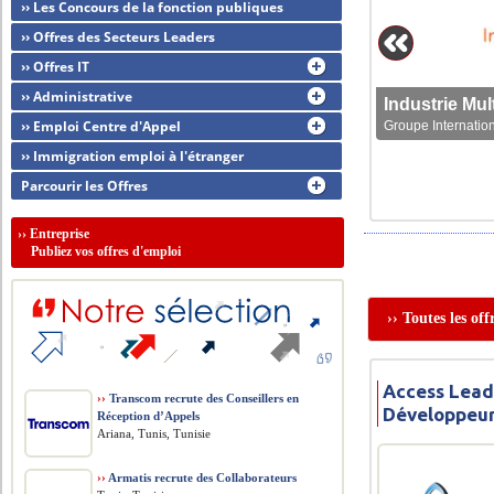
›› Les Concours de la fonction publiques
›› Offres des Secteurs Leaders
›› Offres IT
›› Administrative
›› Emploi Centre d'Appel
Groupe Internation
›› Immigration emploi à l'étranger
Parcourir les Offres
››
Entreprise
Publiez vos offres d'emploi
›› Toutes les of
Access Lead
››
Transcom recrute des Conseillers en
Développeur
Réception d’Appels
Ariana, Tunis, Tunisie
››
Armatis recrute des Collaborateurs