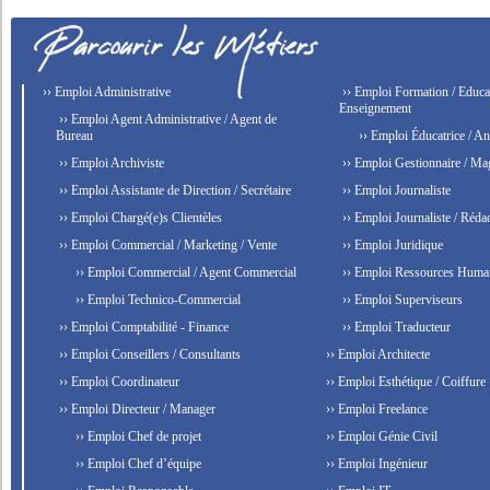
›› Emploi Administrative
›› Emploi Formation / Educat
Enseignement
›› Emploi Agent Administrative / Agent de
Bureau
›› Emploi Éducatrice / An
›› Emploi Archiviste
›› Emploi Gestionnaire / Ma
›› Emploi Assistante de Direction / Secrétaire
›› Emploi Journaliste
›› Emploi Chargé(e)s Clientèles
›› Emploi Journaliste / Rédac
›› Emploi Commercial / Marketing / Vente
›› Emploi Juridique
›› Emploi Commercial / Agent Commercial
›› Emploi Ressources Huma
›› Emploi Technico-Commercial
›› Emploi Superviseurs
›› Emploi Comptabilité - Finance
›› Emploi Traducteur
›› Emploi Conseillers / Consultants
›› Emploi Architecte
›› Emploi Coordinateur
›› Emploi Esthétique / Coiffure
›› Emploi Directeur / Manager
›› Emploi Freelance
›› Emploi Chef de projet
›› Emploi Génie Civil
›› Emploi Chef d’équipe
›› Emploi Ingénieur