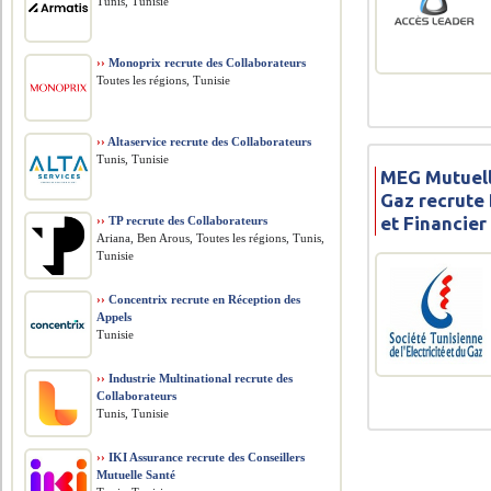
Tunis, Tunisie
››
Monoprix recrute des Collaborateurs
Toutes les régions, Tunisie
››
Altaservice recrute des Collaborateurs
Tunis, Tunisie
MEG Mutuelle
Gaz recrute 
et Financier
››
TP recrute des Collaborateurs
Ariana, Ben Arous, Toutes les régions, Tunis,
Tunisie
››
Concentrix recrute en Réception des
Appels
Tunisie
››
Industrie Multinational recrute des
Collaborateurs
Tunis, Tunisie
››
IKI Assurance recrute des Conseillers
Mutuelle Santé