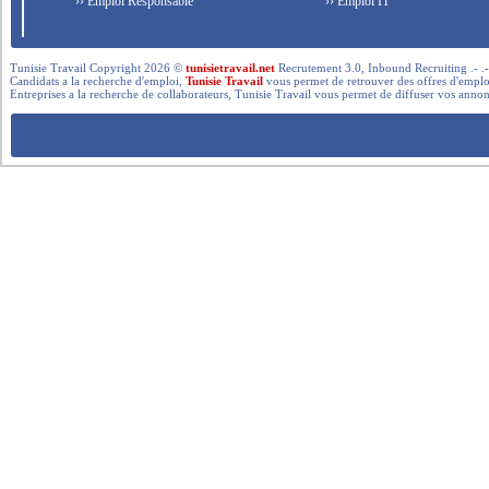
›› Emploi Responsable
›› Emploi IT
Tunisie Travail Copyright 2026 ©
tunisietravail.net
Recrutement 3.0, Inbound Recruiting .- .-.. --- 
Candidats a la recherche d'emploi,
Tunisie Travail
vous permet de retrouver des offres d'emploi 
Entreprises a la recherche de collaborateurs, Tunisie Travail vous permet de diffuser vos annon