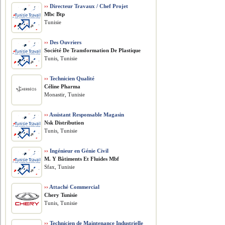
››
Directeur Travaux / Chef Projet
Mbc Btp
Tunisie
››
Des Ouvriers
Société De Transformation De Plastique
Tunis, Tunisie
››
Technicien Qualité
Céline Pharma
Monastir, Tunisie
››
Assistant Responsable Magasin
Nsk Distribution
Tunis, Tunisie
››
Ingénieur en Génie Civil
M. Y Bâtiments Et Fluides Mbf
Sfax, Tunisie
››
Attaché Commercial
Chery Tunisie
Tunis, Tunisie
››
Technicien de Maintenance Industrielle