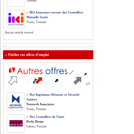
Tunisie
››
IKI Assurance recrute des Conseillers
Mutuelle Santé
Tunis, Tunisie
Aucun article trouvé.
››
Publiez vos offres d'emploi
››
Des Ingénieurs Réseaux et Sécurité
Juniors
Netowrk Associates
Tunis, Tunisie
››
Des Conseillers de Vente
Perla Home
Gabes, Tunisie