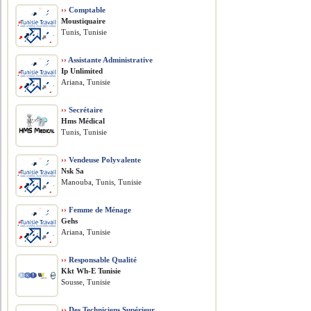
››
Comptable
Moustiquaire
Tunis, Tunisie
››
Assistante Administrative
Ip Unlimited
Ariana, Tunisie
››
Secrétaire
Hms Médical
Tunis, Tunisie
››
Vendeuse Polyvalente
Nsk Sa
Manouba, Tunis, Tunisie
››
Femme de Ménage
Gehs
Ariana, Tunisie
››
Responsable Qualité
Kkt Wh-E Tunisie
Sousse, Tunisie
››
Des Techniciens Supérieur