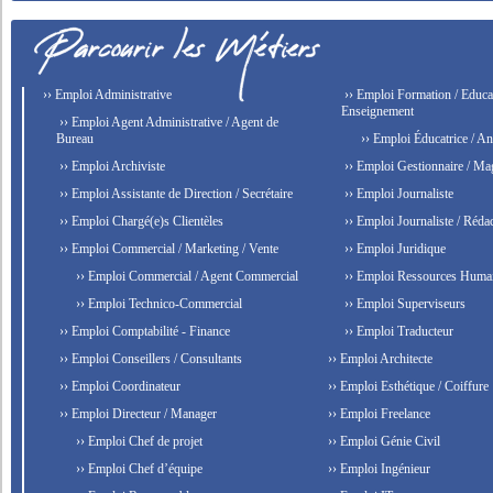
›› Emploi Administrative
›› Emploi Formation / Educat
Enseignement
›› Emploi Agent Administrative / Agent de
Bureau
›› Emploi Éducatrice / An
›› Emploi Archiviste
›› Emploi Gestionnaire / Ma
›› Emploi Assistante de Direction / Secrétaire
›› Emploi Journaliste
›› Emploi Chargé(e)s Clientèles
›› Emploi Journaliste / Rédac
›› Emploi Commercial / Marketing / Vente
›› Emploi Juridique
›› Emploi Commercial / Agent Commercial
›› Emploi Ressources Huma
›› Emploi Technico-Commercial
›› Emploi Superviseurs
›› Emploi Comptabilité - Finance
›› Emploi Traducteur
›› Emploi Conseillers / Consultants
›› Emploi Architecte
›› Emploi Coordinateur
›› Emploi Esthétique / Coiffure
›› Emploi Directeur / Manager
›› Emploi Freelance
›› Emploi Chef de projet
›› Emploi Génie Civil
›› Emploi Chef d’équipe
›› Emploi Ingénieur