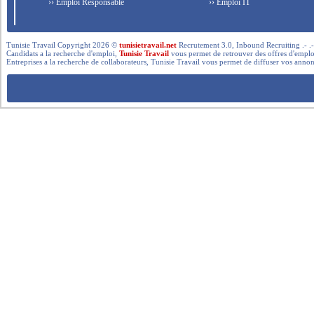
›› Emploi Responsable
›› Emploi IT
Tunisie Travail Copyright 2026 ©
tunisietravail.net
Recrutement 3.0, Inbound Recruiting .- .-.. --- 
Candidats a la recherche d'emploi,
Tunisie Travail
vous permet de retrouver des offres d'emploi 
Entreprises a la recherche de collaborateurs, Tunisie Travail vous permet de diffuser vos annon