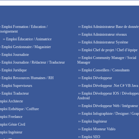
› Emploi Formation / Education /
›› Emploi Administrateur Base de donnée
nseignement
›› Emploi Administrateur réseaux
›› Emploi Éducatrice / Animatrice
›› Emploi Administrateur Système
› Emploi Gestionnaire / Magasinier
›› Emploi Chef de projet / Chef d’équipe
› Emploi Journaliste
›› Emploi Community Manager / Social
› Emploi Journaliste / Rédacteur / Traducteur
Manager
› Emploi Juridique
›› Emploi Conseillers / Consultants
› Emploi Ressources Humaines / RH
›› Emploi Développeur
› Emploi Superviseurs
›› Emploi Développeur .Net C# VB Java
› Emploi Traducteur
›› Emploi Développeur IOS / Développe
Android
mploi Architecte
›› Emploi Développeur Web / Intégrateur
mploi Esthétique / Coiffure
›› Emploi Infographiste / Designer / Grap
mploi Freelance
›› Emploi Ingénieur
mploi Génie Civil
›› Emploi Monteur Vidéo
mploi Ingénieur
›› Emploi SEO