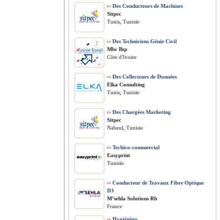
››
Des Conducteurs de Machines
Sitpec
Tunis, Tunisie
››
Des Techniciens Génie Civil
Mbc Btp
Côte d'Ivoire
››
Des Collecteurs de Données
Elka Consulting
Tunis, Tunisie
››
Des Chargées Marketing
Sitpec
Nabeul, Tunisie
››
Techico-commercial
Easyprint
Tunisie
››
Conducteur de Travaux Fibre Optique
D3
M’sehla Solutions Rh
France
››
Hygiéniste