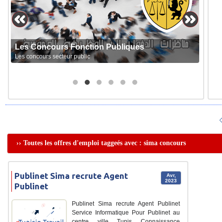
Les Concours Fonction Publiques
Les concours secteur public
›› Toutes les offres d'emploi taggeés avec : sima concours
Publinet Sima recrute Agent
Avr,
2023
Publinet
Publinet Sima recrute Agent Publinet
Service Informatique Pour Publinet au
centre ville Tunis Connaissance