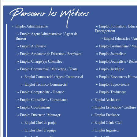
›› Emploi Administrative
›› Emploi Formation / Educat
Enseignement
›› Emploi Agent Administrative / Agent de
Bureau
›› Emploi Éducatrice / An
›› Emploi Archiviste
›› Emploi Gestionnaire / Ma
›› Emploi Assistante de Direction / Secrétaire
›› Emploi Journaliste
›› Emploi Chargé(e)s Clientèles
›› Emploi Journaliste / Rédac
›› Emploi Commercial / Marketing / Vente
›› Emploi Juridique
›› Emploi Commercial / Agent Commercial
›› Emploi Ressources Huma
›› Emploi Technico-Commercial
›› Emploi Superviseurs
›› Emploi Comptabilité - Finance
›› Emploi Traducteur
›› Emploi Conseillers / Consultants
›› Emploi Architecte
›› Emploi Coordinateur
›› Emploi Esthétique / Coiffure
›› Emploi Directeur / Manager
›› Emploi Freelance
›› Emploi Chef de projet
›› Emploi Génie Civil
›› Emploi Chef d’équipe
›› Emploi Ingénieur