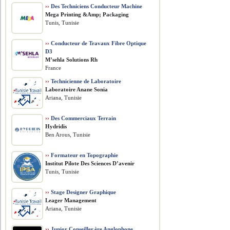
››
Des Techniciens Conducteur Machine
Mega Printing &Amp; Packaging
Tunis, Tunisie
››
Conducteur de Travaux Fibre Optique
D3
M’sehla Solutions Rh
France
››
Technicienne de Laboratoire
Laboratoire Anane Sonia
Ariana, Tunisie
››
Des Commerciaux Terrain
Hydridis
Ben Arous, Tunisie
››
Formateur en Topographie
Institut Pilote Des Sciences D’avenir
Tunis, Tunisie
››
Stage Designer Graphique
Leager Management
Ariana, Tunisie
››
Junior Conseiller.ère Anglophone