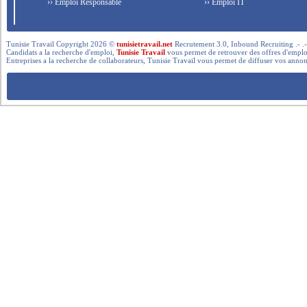
›› Emploi Responsable
›› Emploi IT
Tunisie Travail Copyright 2026 ©
tunisietravail.net
Recrutement 3.0, Inbound Recruiting .- .-.. --- 
Candidats a la recherche d'emploi,
Tunisie Travail
vous permet de retrouver des offres d'emploi 
Entreprises a la recherche de collaborateurs, Tunisie Travail vous permet de diffuser vos annon