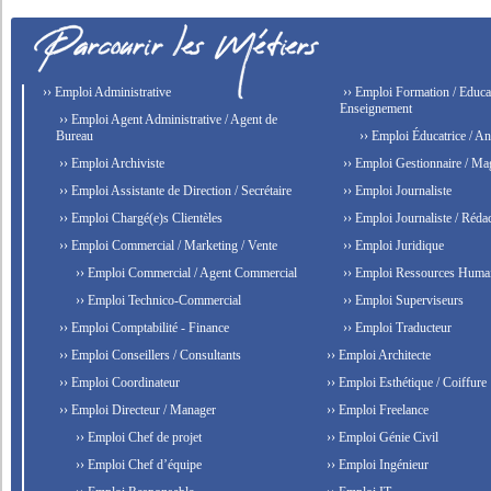
›› Emploi Administrative
›› Emploi Formation / Educat
Enseignement
›› Emploi Agent Administrative / Agent de
Bureau
›› Emploi Éducatrice / An
›› Emploi Archiviste
›› Emploi Gestionnaire / Ma
›› Emploi Assistante de Direction / Secrétaire
›› Emploi Journaliste
›› Emploi Chargé(e)s Clientèles
›› Emploi Journaliste / Rédac
›› Emploi Commercial / Marketing / Vente
›› Emploi Juridique
›› Emploi Commercial / Agent Commercial
›› Emploi Ressources Huma
›› Emploi Technico-Commercial
›› Emploi Superviseurs
›› Emploi Comptabilité - Finance
›› Emploi Traducteur
›› Emploi Conseillers / Consultants
›› Emploi Architecte
›› Emploi Coordinateur
›› Emploi Esthétique / Coiffure
›› Emploi Directeur / Manager
›› Emploi Freelance
›› Emploi Chef de projet
›› Emploi Génie Civil
›› Emploi Chef d’équipe
›› Emploi Ingénieur