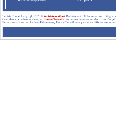
›› Emploi Responsable
›› Emploi IT
Tunisie Travail Copyright 2026 ©
tunisietravail.net
Recrutement 3.0, Inbound Recruiting .- .-.. --- 
Candidats a la recherche d'emploi,
Tunisie Travail
vous permet de retrouver des offres d'emploi 
Entreprises a la recherche de collaborateurs, Tunisie Travail vous permet de diffuser vos annon