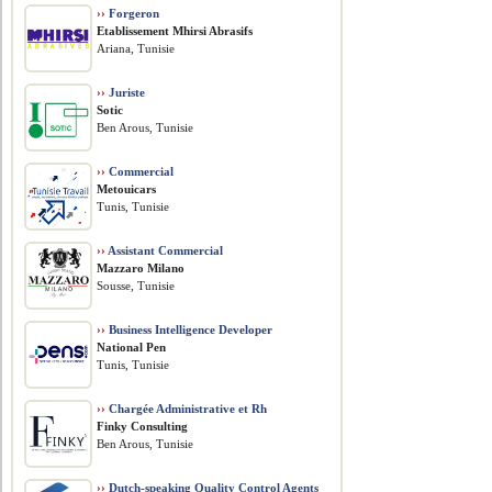
››
Forgeron
Etablissement Mhirsi Abrasifs
Ariana, Tunisie
››
Juriste
Sotic
Ben Arous, Tunisie
››
Commercial
Metouicars
Tunis, Tunisie
››
Assistant Commercial
Mazzaro Milano
Sousse, Tunisie
››
Business Intelligence Developer
National Pen
Tunis, Tunisie
››
Chargée Administrative et Rh
Finky Consulting
Ben Arous, Tunisie
››
Dutch-speaking Quality Control Agents