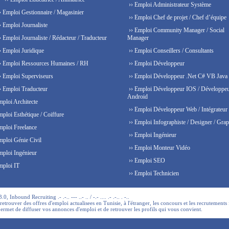
›› Emploi Administrateur Système
› Emploi Gestionnaire / Magasinier
›› Emploi Chef de projet / Chef d’équipe
› Emploi Journaliste
›› Emploi Community Manager / Social
› Emploi Journaliste / Rédacteur / Traducteur
Manager
› Emploi Juridique
›› Emploi Conseillers / Consultants
› Emploi Ressources Humaines / RH
›› Emploi Développeur
› Emploi Superviseurs
›› Emploi Développeur .Net C# VB Java
› Emploi Traducteur
›› Emploi Développeur IOS / Développe
Android
mploi Architecte
›› Emploi Développeur Web / Intégrateur
mploi Esthétique / Coiffure
›› Emploi Infographiste / Designer / Grap
mploi Freelance
›› Emploi Ingénieur
mploi Génie Civil
›› Emploi Monteur Vidéo
mploi Ingénieur
›› Emploi SEO
mploi IT
›› Emploi Technicien
 Inbound Recruiting .- .-.. --- ..- .. / -.- .... .- .-.. . -..
trouver des offres d'emploi actualisees en Tunisie, à l'étranger, les concours et les recrutements 
permet de diffuser vos annonces d'emploi et de retrouver les profils qui vous convient.