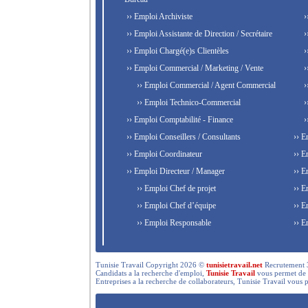
›› Emploi Archiviste
›
›› Emploi Assistante de Direction / Secrétaire
›
›› Emploi Chargé(e)s Clientèles
›
›› Emploi Commercial / Marketing / Vente
›
›› Emploi Commercial / Agent Commercial
›
›› Emploi Technico-Commercial
›
›› Emploi Comptabilité - Finance
›
›› Emploi Conseillers / Consultants
›› E
›› Emploi Coordinateur
›› E
›› Emploi Directeur / Manager
›› E
›› Emploi Chef de projet
›› E
›› Emploi Chef d’équipe
›› E
›› Emploi Responsable
›› E
Tunisie Travail Copyright 2026 ©
tunisietravail.net
Recrutement 3.0,
Candidats a la recherche d'emploi,
Tunisie Travail
vous permet de re
Entreprises a la recherche de collaborateurs, Tunisie Travail vous 