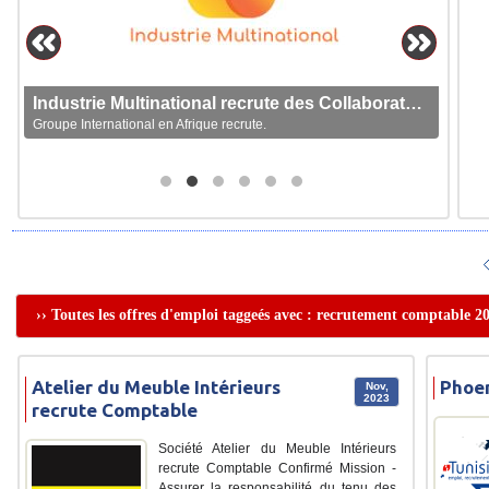
Industrie Multinational recrute des Collaborateurs
Groupe International en Afrique recrute.
›› Toutes les offres d'emploi taggeés avec : recrutement comptable 2
Atelier du Meuble Intérieurs
Phoen
Nov,
2023
recrute Comptable
Société Atelier du Meuble Intérieurs
recrute Comptable Confirmé Mission -
Assurer la responsabilité du tenu des