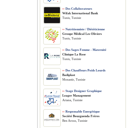
››
Des Collaborateurs
Wifak International Bank
Tunis, Tunisie
››
Nutritionniste / Diététicienne
Groupe Médical Les Oliviers
Tunis, Tunisie
››
Des Sages Femme - Maternité
Clinique La Rose
Tunis, Tunisie
››
Des Chauffeurs Poids Lourds
Badiplast
Monastir, Tunisie
››
Stage Designer Graphique
Leager Management
Ariana, Tunisie
››
Responsable Energétique
Société Bouzguenda Frères
Ben Arous, Tunisie