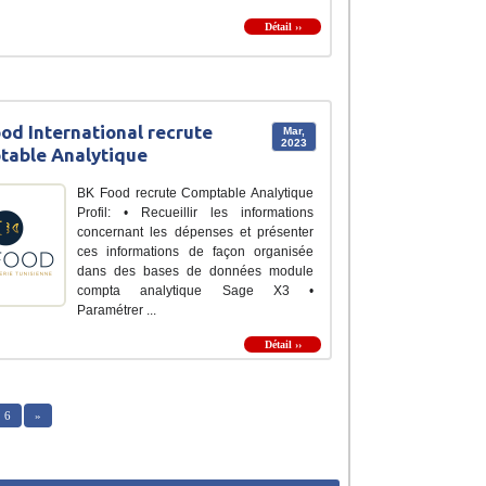
Détail ››
od International recrute
Mar,
2023
table Analytique
BK Food recrute Comptable Analytique
Profil: • Recueillir les informations
concernant les dépenses et présenter
ces informations de façon organisée
dans des bases de données module
compta analytique Sage X3 •
Paramétrer ...
Détail ››
6
»