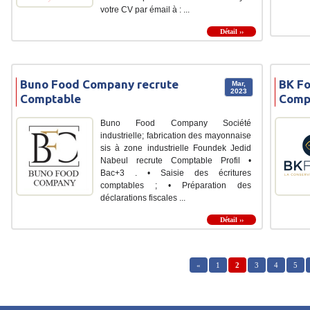
votre CV par émail à : ...
Détail ››
Buno Food Company recrute
BK Fo
Mar,
2023
Comptable
Comp
Buno Food Company Société
industrielle; fabrication des mayonnaise
sis à zone industrielle Foundek Jedid
Nabeul recrute Comptable Profil •
Bac+3 . • Saisie des écritures
comptables ; • Préparation des
déclarations fiscales ...
Détail ››
«
1
2
3
4
5