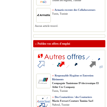
Toutes les régions, Tunisie
››
Armatis recrute des Collaborateurs
Tunis, Tunisie
Aucun article trouvé.
››
Publiez vos offres d'emploi
››
Responsable Hygiène et Entretien
Bâtiments
Compagnie Tunisienne D’electronique El
Athir Cte Company
Tunis, Tunisie
››
Des Couturières / des Couturiers
Mario Ferrari Couture Tunisia Sarl
Nabeul, Tunisie