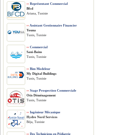
››
Représentant Commercial
Bfcd
Ariana, Tunisie
››
Assistant Gestionnaire Financier
Youna
Tunis, Tunisie
››
Commercial
Sani-Bains
Tunis, Tunisie
››
Bim Modeleur
My Digital Buildings
Tunis, Tunisie
››
Stage Prospection Commerciale
Otis Déménagement
Tunis, Tunisie
››
Ingénieur Mécanique
Hydro Nord Services
Béja, Tunisie
››
Des Techniciens en Pédiatrie