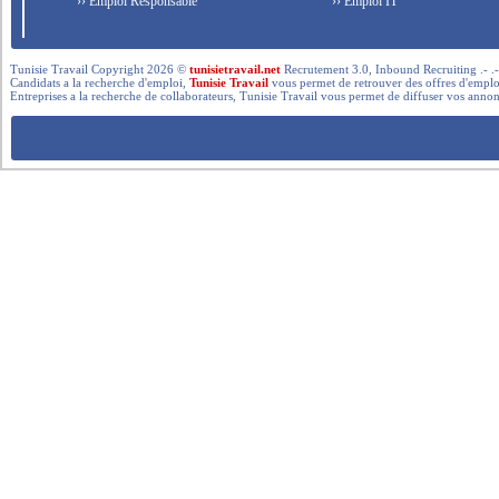
›› Emploi Responsable
›› Emploi IT
Tunisie Travail Copyright 2026 ©
tunisietravail.net
Recrutement 3.0, Inbound Recruiting .- .-.. --- 
Candidats a la recherche d'emploi,
Tunisie Travail
vous permet de retrouver des offres d'emploi 
Entreprises a la recherche de collaborateurs, Tunisie Travail vous permet de diffuser vos annon