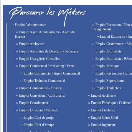
›› Emploi Administrative
›› Emploi Formation / Educat
Enseignement
›› Emploi Agent Administrative / Agent de
Bureau
›› Emploi Éducatrice / An
›› Emploi Archiviste
›› Emploi Gestionnaire / Ma
›› Emploi Assistante de Direction / Secrétaire
›› Emploi Journaliste
›› Emploi Chargé(e)s Clientèles
›› Emploi Journaliste / Rédac
›› Emploi Commercial / Marketing / Vente
›› Emploi Juridique
›› Emploi Commercial / Agent Commercial
›› Emploi Ressources Huma
›› Emploi Technico-Commercial
›› Emploi Superviseurs
›› Emploi Comptabilité - Finance
›› Emploi Traducteur
›› Emploi Conseillers / Consultants
›› Emploi Architecte
›› Emploi Coordinateur
›› Emploi Esthétique / Coiffure
›› Emploi Directeur / Manager
›› Emploi Freelance
›› Emploi Chef de projet
›› Emploi Génie Civil
›› Emploi Chef d’équipe
›› Emploi Ingénieur