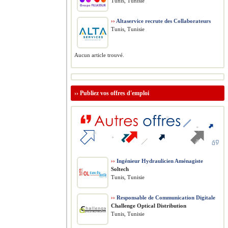
Tunis, Tunisie
››
Altaservice recrute des Collaborateurs
Tunis, Tunisie
Aucun article trouvé.
››
Publiez vos offres d'emploi
››
Ingénieur Hydraulicien Aménagiste
Soltech
Tunis, Tunisie
››
Responsable de Communication Digitale
Challenge Optical Distribution
Tunis, Tunisie