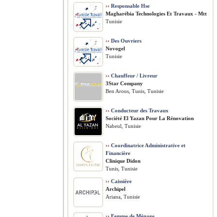
››
Responsable Hse
Magharébia Technologies Et Travaux - Mtt
Tunisie
››
Des Ouvriers
Novogel
Tunisie
››
Chauffeur / Livreur
3Star Company
Ben Arous, Tunis, Tunisie
››
Conducteur des Travaux
Société El Yazan Pour La Rénovation
Nabeul, Tunisie
››
Coordinatrice Administrative et
Financière
Clinique Didon
Tunis, Tunisie
››
Caissière
Archipel
Ariana, Tunisie
››
Femme de Ménage