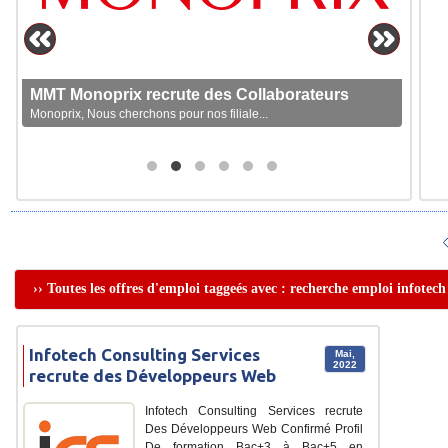
MMT Monoprix recrute des Collaborateurs
Monoprix, Nous cherchons pour nos filiale...
›› Toutes les offres d'emploi taggeés avec : recherche emploi infotech
Infotech Consulting Services
Mai,
2022
recrute des Développeurs Web
Infotech Consulting Services recrute
Des Développeurs Web Confirmé Profil
De formation Bac+3 à Bac+5 en