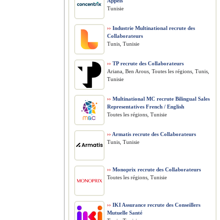
Appels
Tunisie
››
Industrie Multinational recrute des
Collaborateurs
Tunis, Tunisie
››
TP recrute des Collaborateurs
Ariana, Ben Arous, Toutes les régions, Tunis,
Tunisie
››
Multinational MC recrute Bilingual Sales
Representatives French / English
Toutes les régions, Tunisie
››
Armatis recrute des Collaborateurs
Tunis, Tunisie
››
Monoprix recrute des Collaborateurs
Toutes les régions, Tunisie
››
IKI Assurance recrute des Conseillers
Mutuelle Santé