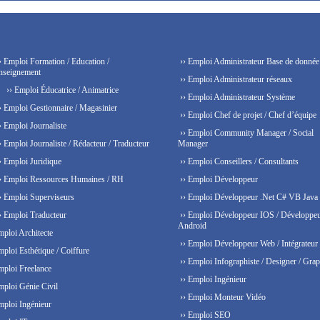
› Emploi Formation / Education /
›› Emploi Administrateur Base de donnée
nseignement
›› Emploi Administrateur réseaux
›› Emploi Éducatrice / Animatrice
›› Emploi Administrateur Système
› Emploi Gestionnaire / Magasinier
›› Emploi Chef de projet / Chef d’équipe
› Emploi Journaliste
›› Emploi Community Manager / Social
› Emploi Journaliste / Rédacteur / Traducteur
Manager
› Emploi Juridique
›› Emploi Conseillers / Consultants
› Emploi Ressources Humaines / RH
›› Emploi Développeur
› Emploi Superviseurs
›› Emploi Développeur .Net C# VB Java
› Emploi Traducteur
›› Emploi Développeur IOS / Développe
Android
mploi Architecte
›› Emploi Développeur Web / Intégrateur
mploi Esthétique / Coiffure
›› Emploi Infographiste / Designer / Grap
mploi Freelance
›› Emploi Ingénieur
mploi Génie Civil
›› Emploi Monteur Vidéo
mploi Ingénieur
›› Emploi SEO