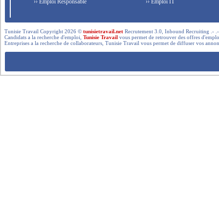
›› Emploi Responsable
›› Emploi IT
Tunisie Travail Copyright 2026 ©
tunisietravail.net
Recrutement 3.0, Inbound Recruiting .- .-.. --- 
Candidats a la recherche d'emploi,
Tunisie Travail
vous permet de retrouver des offres d'emploi 
Entreprises a la recherche de collaborateurs, Tunisie Travail vous permet de diffuser vos annon