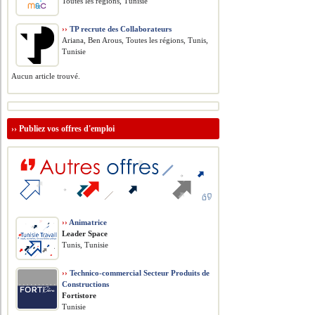
Toutes les régions, Tunisie
››
TP recrute des Collaborateurs
Ariana, Ben Arous, Toutes les régions, Tunis,
Tunisie
Aucun article trouvé.
››
Publiez vos offres d'emploi
››
Animatrice
Leader Space
Tunis, Tunisie
››
Technico-commercial Secteur Produits de
Constructions
Fortistore
Tunisie