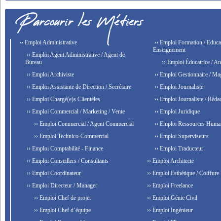
›› Emploi Administrative
›› Emploi Formation / Educat
Enseignement
›› Emploi Agent Administrative / Agent de
Bureau
›› Emploi Éducatrice / An
›› Emploi Archiviste
›› Emploi Gestionnaire / Ma
›› Emploi Assistante de Direction / Secrétaire
›› Emploi Journaliste
›› Emploi Chargé(e)s Clientèles
›› Emploi Journaliste / Rédac
›› Emploi Commercial / Marketing / Vente
›› Emploi Juridique
›› Emploi Commercial / Agent Commercial
›› Emploi Ressources Huma
›› Emploi Technico-Commercial
›› Emploi Superviseurs
›› Emploi Comptabilité - Finance
›› Emploi Traducteur
›› Emploi Conseillers / Consultants
›› Emploi Architecte
›› Emploi Coordinateur
›› Emploi Esthétique / Coiffure
›› Emploi Directeur / Manager
›› Emploi Freelance
›› Emploi Chef de projet
›› Emploi Génie Civil
›› Emploi Chef d’équipe
›› Emploi Ingénieur