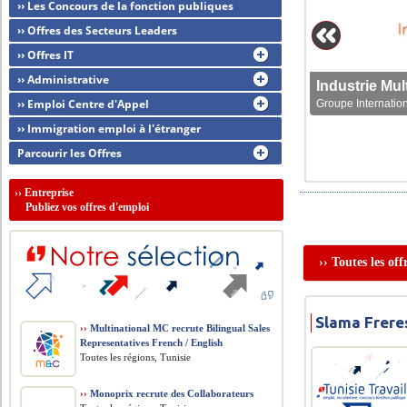
›› Les Concours de la fonction publiques
›› Offres des Secteurs Leaders
›› Offres IT
›› Administrative
›› Emploi Centre d'Appel
Groupe Internation
›› Immigration emploi à l'étranger
Parcourir les Offres
››
Entreprise
Publiez vos offres d'emploi
›› Toutes les of
Slama Freres
››
Multinational MC recrute Bilingual Sales
Representatives French / English
Toutes les régions, Tunisie
››
Monoprix recrute des Collaborateurs