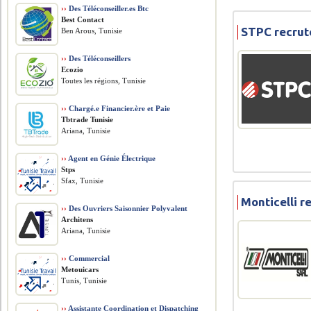
››
Des Téléconseiller.es Btc
Best Contact
STPC recrut
Ben Arous, Tunisie
››
Des Téléconseillers
Ecozio
Toutes les régions, Tunisie
››
Chargé.e Financier.ère et Paie
Tbtrade Tunisie
Ariana, Tunisie
››
Agent en Génie Électrique
Stps
Sfax, Tunisie
Monticelli r
››
Des Ouvriers Saisonnier Polyvalent
Architens
Ariana, Tunisie
››
Commercial
Metouicars
Tunis, Tunisie
››
Assistante Coordination et Dispatching