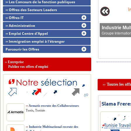
›› Les Concours de la fonction publiques
›› Offres des Secteurs Leaders
›› Offres IT
›› Administrative
›› Emploi Centre d'Appel
Groupe Internation
›› Immigration emploi à l'étranger
Parcourir les Offres
››
Entreprise
Publiez vos offres d'emploi
›› Toutes les of
Slama Freres
››
Armatis recrute des Collaborateurs
Tunis, Tunisie
››
Industrie Multinational recrute des