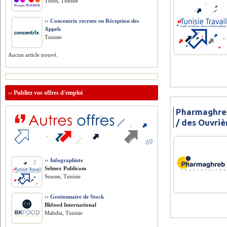
Tunis, Tunisie
››
Concentrix recrute en Réception des
Appels
Tunisie
Aucun article trouvé.
››
Publiez vos offres d'emploi
Pharmaghreb
/ des Ouvriè
››
Infographiste
Selmex Publicom
Sousse, Tunisie
››
Gestionnaire de Stock
Bkfood International
Mahdia, Tunisie