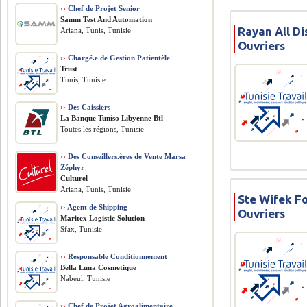
››
Chef de Projet Senior
Samm Test And Automation
Rayan All Di
Ariana, Tunis, Tunisie
Ouvriers
››
Chargé.e de Gestion Patientèle
Trust
Tunis, Tunisie
››
Des Caissiers
La Banque Tuniso Libyenne Btl
Toutes les régions, Tunisie
››
Des Conseillers.ères de Vente Marsa
Zéphyr
Culturel
Ariana, Tunis, Tunisie
Ste Wifek F
››
Agent de Shipping
Ouvriers
Maritex Logistic Solution
Sfax, Tunisie
››
Responsable Conditionnement
Bella Luna Cosmetique
Nabeul, Tunisie
››
Chef de Projet Agroalimentaire