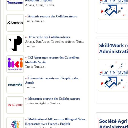
Réception d’Appels
Ariana, Tunis, Tunisie
››
Armatis recrute des Collaborateurs
Tunis, Tunisie
››
TP recrute des Collaborateurs
Ariana, Ben Arous, Toutes les régions, Tunis,
Skill4Work r
Tunisie
Administrat
››
IKI Assurance recrute des Conseillers
Mutuelle Santé
Tunis, Tunisie
››
Concentrix recrute en Réception des
Appels
Tunisie
››
Monoprix recrute des Collaborateurs
Toutes les régions, Tunisie
››
Multinational MC recrute Bilingual Sales
Société Agri
Representatives French / English
Administrat