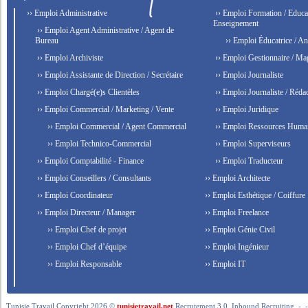
›› Emploi Administrative
›› Emploi Formation / Educat
Enseignement
›› Emploi Agent Administrative / Agent de
Bureau
›› Emploi Éducatrice / An
›› Emploi Archiviste
›› Emploi Gestionnaire / Ma
›› Emploi Assistante de Direction / Secrétaire
›› Emploi Journaliste
›› Emploi Chargé(e)s Clientèles
›› Emploi Journaliste / Rédac
›› Emploi Commercial / Marketing / Vente
›› Emploi Juridique
›› Emploi Commercial / Agent Commercial
›› Emploi Ressources Huma
›› Emploi Technico-Commercial
›› Emploi Superviseurs
›› Emploi Comptabilité - Finance
›› Emploi Traducteur
›› Emploi Conseillers / Consultants
›› Emploi Architecte
›› Emploi Coordinateur
›› Emploi Esthétique / Coiffure
›› Emploi Directeur / Manager
›› Emploi Freelance
›› Emploi Chef de projet
›› Emploi Génie Civil
›› Emploi Chef d’équipe
›› Emploi Ingénieur
›› Emploi Responsable
›› Emploi IT
Tunisie Travail Copyright 2026 ©
tunisietravail.net
Recrutement 3.0, Inbound Recruiting .- .-.. --- 