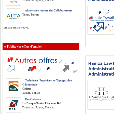
Toutes les régions, Tunisie
››
Altaservice recrute des Collaborateurs
Tunis, Tunisie
Aucun article trouvé.
››
Publiez vos offres d'emploi
Hamza Law F
Administrati
Administrat
››
Technicien / Ingénieur en Topographie -
Géomatique
Cidaur
Siliana, Tunisie
››
Des Caissiers
La Banque Tuniso Libyenne Btl
Toutes les régions, Tunisie