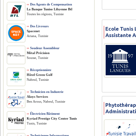
››
Des Agents de Compensation
La Banque Tuniso Libyenne Btl
Toutes les régions, Tunisie
››
Des Livreurs
Ecole Tunis
Spacenet
Assistante 
Ariana, Tunisie
››
Soudeur Assembleur
Métal Précision
Sousse, Tunisie
››
Réceptionniste
Hôtel Green Golf
Nabeul, Tunisie
››
Technicien en Industrie
Aksys Services
Ben Arous, Nabeul, Tunisie
Phytothérap
Administrat
››
Électricien Bâtiment
Kyriad Prestige City Center Tunis
Tunis, Tunisie
››
Technicienne Informatique