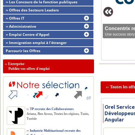
›› Les Concours de la fonction publiques
›› Offres des Secteurs Leaders
›› Offres IT
›› Administrative
Concentrix r
›› Emploi Centre d'Appel
Une success story 
›› Immigration emploi à l'étranger
Parcourir les Offres
››
Entreprise
Publiez vos offres d'emploi
›› Toutes les of
Orel Service
››
TP recrute des Collaborateurs
Développeur
Ariana, Ben Arous, Toutes les régions, Tunis,
Tunisie
Angular
››
Industrie Multinational recrute des