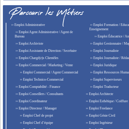
›› Emploi Administrative
›› Emploi Formation / Educat
Enseignement
›› Emploi Agent Administrative / Agent de
Bureau
›› Emploi Éducatrice / An
›› Emploi Archiviste
›› Emploi Gestionnaire / Ma
›› Emploi Assistante de Direction / Secrétaire
›› Emploi Journaliste
›› Emploi Chargé(e)s Clientèles
›› Emploi Journaliste / Rédac
›› Emploi Commercial / Marketing / Vente
›› Emploi Juridique
›› Emploi Commercial / Agent Commercial
›› Emploi Ressources Huma
›› Emploi Technico-Commercial
›› Emploi Superviseurs
›› Emploi Comptabilité - Finance
›› Emploi Traducteur
›› Emploi Conseillers / Consultants
›› Emploi Architecte
›› Emploi Coordinateur
›› Emploi Esthétique / Coiffure
›› Emploi Directeur / Manager
›› Emploi Freelance
›› Emploi Chef de projet
›› Emploi Génie Civil
›› Emploi Chef d’équipe
›› Emploi Ingénieur