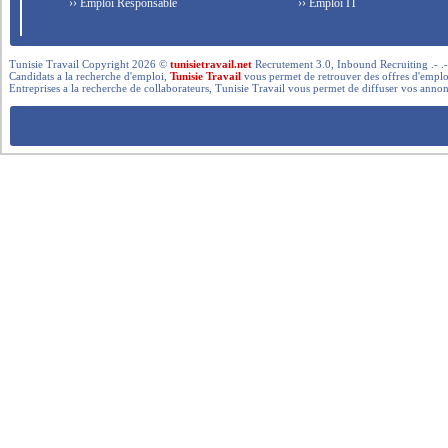
›› Emploi Responsable
›› Emploi IT
Tunisie Travail Copyright 2026 ©
tunisietravail.net
Recrutement 3.0, Inbound Recruiting .- .-.. --- 
Candidats a la recherche d'emploi,
Tunisie Travail
vous permet de retrouver des offres d'emploi 
Entreprises a la recherche de collaborateurs, Tunisie Travail vous permet de diffuser vos annon