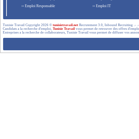
›› Emploi Responsable
›› Emploi IT
Tunisie Travail Copyright 2026 ©
tunisietravail.net
Recrutement 3.0, Inbound Recruiting .- .-.. --- 
Candidats a la recherche d'emploi,
Tunisie Travail
vous permet de retrouver des offres d'emploi 
Entreprises a la recherche de collaborateurs, Tunisie Travail vous permet de diffuser vos annon