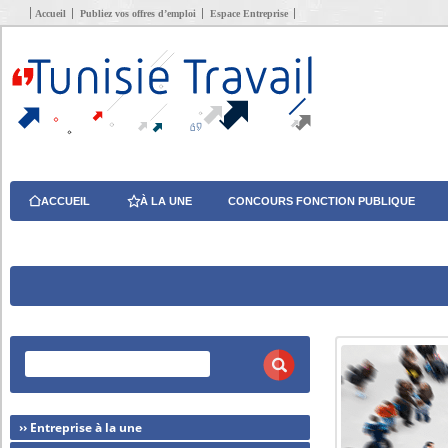
Accueil
Publiez vos offres d’emploi
Espace Entreprise
ACCUEIL
À LA UNE
CONCOURS FONCTION PUBLIQUE
›› Entreprise à la une