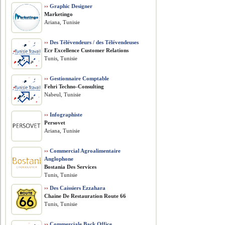
››
Graphic Designer
Marketingo
Ariana, Tunisie
››
Des Télévendeurs / des Télévendeuses
Ecr Excellence Customer Relations
Tunis, Tunisie
››
Gestionnaire Comptable
Fehri Techno-Consulting
Nabeul, Tunisie
››
Infographiste
Persovet
Ariana, Tunisie
››
Commercial Agroalimentaire
Anglophone
Bostania Des Services
Tunis, Tunisie
››
Des Caissiers Ezzahara
Chaine De Restauration Route 66
Tunis, Tunisie
››
Commerciale Back Office