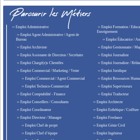
›› Emploi Administrative
›› Emploi Formation / Educat
Enseignement
›› Emploi Agent Administrative / Agent de
Bureau
›› Emploi Éducatrice / An
›› Emploi Archiviste
›› Emploi Gestionnaire / Ma
›› Emploi Assistante de Direction / Secrétaire
›› Emploi Journaliste
›› Emploi Chargé(e)s Clientèles
›› Emploi Journaliste / Rédac
›› Emploi Commercial / Marketing / Vente
›› Emploi Juridique
›› Emploi Commercial / Agent Commercial
›› Emploi Ressources Huma
›› Emploi Technico-Commercial
›› Emploi Superviseurs
›› Emploi Comptabilité - Finance
›› Emploi Traducteur
›› Emploi Conseillers / Consultants
›› Emploi Architecte
›› Emploi Coordinateur
›› Emploi Esthétique / Coiffure
›› Emploi Directeur / Manager
›› Emploi Freelance
›› Emploi Chef de projet
›› Emploi Génie Civil
›› Emploi Chef d’équipe
›› Emploi Ingénieur