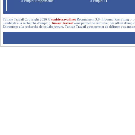
›› Emploi Responsable
›› Emploi IT
Tunisie Travail Copyright 2026 ©
tunisietravail.net
Recrutement 3.0, Inbound Recruiting .- .-.. --- 
Candidats a la recherche d'emploi,
Tunisie Travail
vous permet de retrouver des offres d'emploi 
Entreprises a la recherche de collaborateurs, Tunisie Travail vous permet de diffuser vos annon