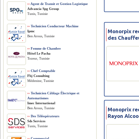
››
Agent de Transit et Gestion Logistique
Advancia Spg Group
Tunis, Tunisie
››
Technicien Conducteur Machine
Monorpix re
Ipmc
Ben Arous, Tunisie
des Chauffe
››
Femme de Chambre
Hôtel Le Pacha
Tozeur, Tunisie
››
Chef Comptable
Fbj Consulting
Médenine, Tunisie
››
Technicien Câblage Électrique et
Automatismes
Imec International
Ben Arous, Tunisie
Monoprix rec
Rayon Alcoo
››
Des Téléopérateurs
Sds Services
Tunis, Tunisie
››
Commercial