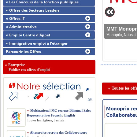
›› Les Concours de la fonction publiques
›› Offres des Secteurs Leaders
›› Offres IT
›› Administrative
MMT Monoprix
›› Emploi Centre d'Appel
Monoprix, Nous che
›› Immigration emploi à l'étranger
Parcourir les Offres
››
Entreprise
Publiez vos offres d'emploi
›› Toutes les of
Monoprix re
››
Multinational MC recrute Bilingual Sales
Collaborate
Representatives French / English
Toutes les régions, Tunisie
››
Altaservice recrute des Collaborateurs