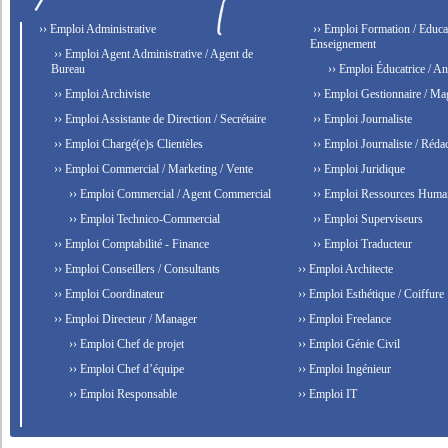
›› Emploi Administrative
›› Emploi Formation / Educat
Enseignement
›› Emploi Agent Administrative / Agent de
Bureau
›› Emploi Éducatrice / An
›› Emploi Archiviste
›› Emploi Gestionnaire / Ma
›› Emploi Assistante de Direction / Secrétaire
›› Emploi Journaliste
›› Emploi Chargé(e)s Clientèles
›› Emploi Journaliste / Rédac
›› Emploi Commercial / Marketing / Vente
›› Emploi Juridique
›› Emploi Commercial / Agent Commercial
›› Emploi Ressources Huma
›› Emploi Technico-Commercial
›› Emploi Superviseurs
›› Emploi Comptabilité - Finance
›› Emploi Traducteur
›› Emploi Conseillers / Consultants
›› Emploi Architecte
›› Emploi Coordinateur
›› Emploi Esthétique / Coiffure
›› Emploi Directeur / Manager
›› Emploi Freelance
›› Emploi Chef de projet
›› Emploi Génie Civil
›› Emploi Chef d’équipe
›› Emploi Ingénieur
›› Emploi Responsable
›› Emploi IT