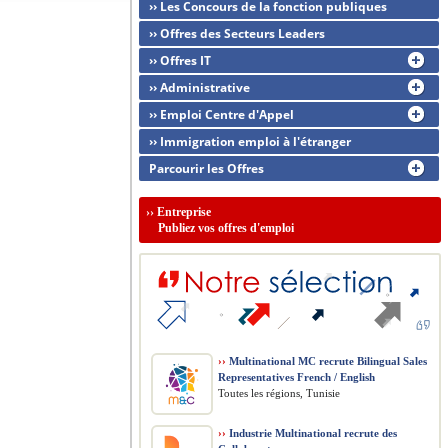
›› Les Concours de la fonction publiques
›› Offres des Secteurs Leaders
›› Offres IT
›› Administrative
›› Emploi Centre d'Appel
›› Immigration emploi à l'étranger
Parcourir les Offres
››
Entreprise
Publiez vos offres d'emploi
››
Multinational MC recrute Bilingual Sales
Representatives French / English
Toutes les régions, Tunisie
››
Industrie Multinational recrute des