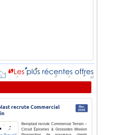
last recrute Commercial
Mar,
2026
in
Beroplast recrute Commercial Terrain –
Circuit Épiceries & Grossistes Mission
Prospection de nouveaux clients