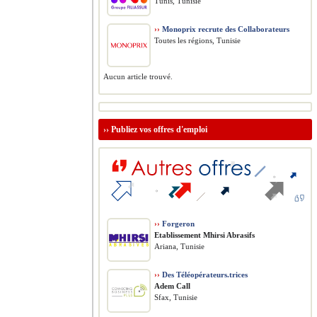
Tunis, Tunisie
››
Monoprix recrute des Collaborateurs
Toutes les régions, Tunisie
Aucun article trouvé.
››
Publiez vos offres d'emploi
››
Forgeron
Etablissement Mhirsi Abrasifs
Ariana, Tunisie
››
Des Téléopérateurs.trices
Adem Call
Sfax, Tunisie