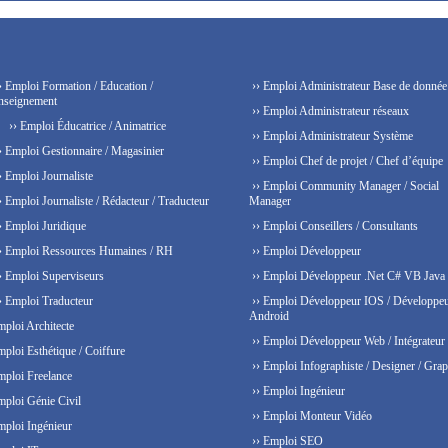
› Emploi Formation / Education /
›› Emploi Administrateur Base de donnée
nseignement
›› Emploi Administrateur réseaux
›› Emploi Éducatrice / Animatrice
›› Emploi Administrateur Système
› Emploi Gestionnaire / Magasinier
›› Emploi Chef de projet / Chef d’équipe
› Emploi Journaliste
›› Emploi Community Manager / Social
› Emploi Journaliste / Rédacteur / Traducteur
Manager
› Emploi Juridique
›› Emploi Conseillers / Consultants
› Emploi Ressources Humaines / RH
›› Emploi Développeur
› Emploi Superviseurs
›› Emploi Développeur .Net C# VB Java
› Emploi Traducteur
›› Emploi Développeur IOS / Développe
Android
mploi Architecte
›› Emploi Développeur Web / Intégrateur
mploi Esthétique / Coiffure
›› Emploi Infographiste / Designer / Grap
mploi Freelance
›› Emploi Ingénieur
mploi Génie Civil
›› Emploi Monteur Vidéo
mploi Ingénieur
›› Emploi SEO