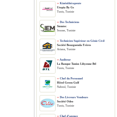
››
Kinésithérapeute
Utopia By Gs
Tunis, Tunisie
››
Des Techniciens
Siemtec
Sousse, Tunisie
››
Technicien Supérieur en Génie Civil
Société Bouzguenda Frères
Ariana, Tunisie
››
Auditeur
La Banque Tuniso Libyenne Btl
Tunis, Tunisie
››
Chef du Personnel
Hôtel Green Golf
Nabeul, Tunisie
››
Des Livreurs Vendeurs
Société Odeo
Tunis, Tunisie
››
Chef d’agence