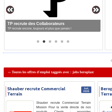
TP recrute des Collaborateurs
TP recrute encore, toujours et plus que jamais !
›› Toutes les offres d'emploi taggeés avec : jobs beroplast
Shauber recrute Commercial
Berop
Juil,
2026
Terrain
Terra
Shauber recrute Commercial Terrain
Mission Pour la vente directe de nos
produits. Clients : grossistes