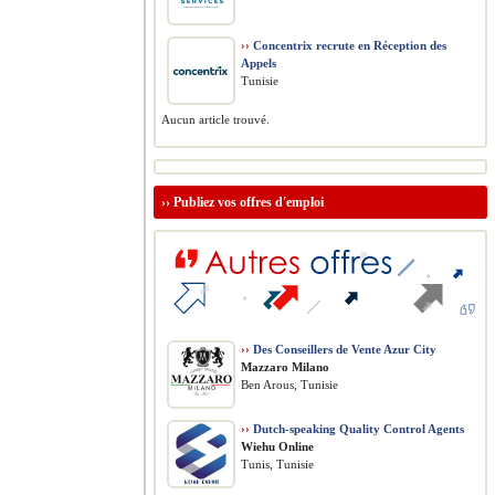
››
Concentrix recrute en Réception des
Appels
Tunisie
Aucun article trouvé.
››
Publiez vos offres d'emploi
››
Des Conseillers de Vente Azur City
Mazzaro Milano
Ben Arous, Tunisie
››
Dutch-speaking Quality Control Agents
Wiehu Online
Tunis, Tunisie