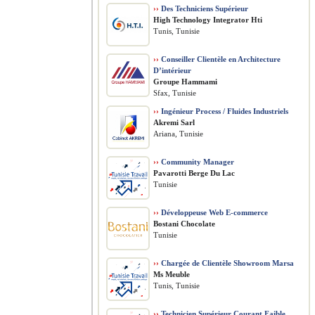
››
Des Techniciens Supérieur
High Technology Integrator Hti
Tunis, Tunisie
››
Conseiller Clientèle en Architecture
D’intérieur
Groupe Hammami
Sfax, Tunisie
››
Ingénieur Process / Fluides Industriels
Akremi Sarl
Ariana, Tunisie
››
Community Manager
Pavarotti Berge Du Lac
Tunisie
››
Développeuse Web E-commerce
Bostani Chocolate
Tunisie
››
Chargée de Clientèle Showroom Marsa
Ms Meuble
Tunis, Tunisie
››
Technicien Supérieur Courant Faible