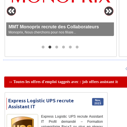
MMT Monoprix recrute des Collaborateurs
Monoprix, Nous cherchons pour nos filiale...
›› Toutes les offres d'emploi taggeés avec : job offers assistant it
Express Logistic UPS recrute
Nov,
2023
Assistant IT
Express Logistic UPS recrute Assistant
IT Profil demandé – Formation
universitaire Bac+3 ou plus en réseau