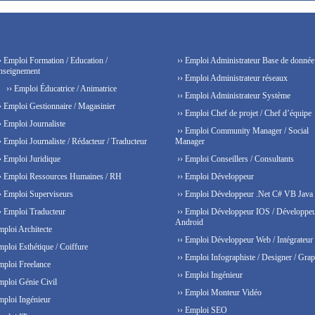
› Emploi Formation / Education /
›› Emploi Administrateur Base de donnée
nseignement
›› Emploi Administrateur réseaux
›› Emploi Éducatrice / Animatrice
›› Emploi Administrateur Système
› Emploi Gestionnaire / Magasinier
›› Emploi Chef de projet / Chef d’équipe
› Emploi Journaliste
›› Emploi Community Manager / Social
› Emploi Journaliste / Rédacteur / Traducteur
Manager
› Emploi Juridique
›› Emploi Conseillers / Consultants
› Emploi Ressources Humaines / RH
›› Emploi Développeur
› Emploi Superviseurs
›› Emploi Développeur .Net C# VB Java
› Emploi Traducteur
›› Emploi Développeur IOS / Développe
Android
mploi Architecte
›› Emploi Développeur Web / Intégrateur
mploi Esthétique / Coiffure
›› Emploi Infographiste / Designer / Grap
mploi Freelance
›› Emploi Ingénieur
mploi Génie Civil
›› Emploi Monteur Vidéo
mploi Ingénieur
›› Emploi SEO