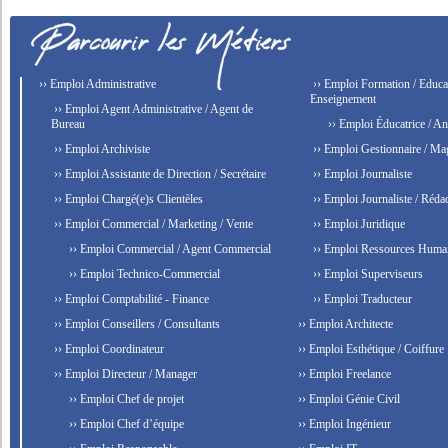
›› Emploi Administrative
›› Emploi Formation / Educat
Enseignement
›› Emploi Agent Administrative / Agent de
Bureau
›› Emploi Éducatrice / An
›› Emploi Archiviste
›› Emploi Gestionnaire / Ma
›› Emploi Assistante de Direction / Secrétaire
›› Emploi Journaliste
›› Emploi Chargé(e)s Clientèles
›› Emploi Journaliste / Rédac
›› Emploi Commercial / Marketing / Vente
›› Emploi Juridique
›› Emploi Commercial / Agent Commercial
›› Emploi Ressources Huma
›› Emploi Technico-Commercial
›› Emploi Superviseurs
›› Emploi Comptabilité - Finance
›› Emploi Traducteur
›› Emploi Conseillers / Consultants
›› Emploi Architecte
›› Emploi Coordinateur
›› Emploi Esthétique / Coiffure
›› Emploi Directeur / Manager
›› Emploi Freelance
›› Emploi Chef de projet
›› Emploi Génie Civil
›› Emploi Chef d’équipe
›› Emploi Ingénieur