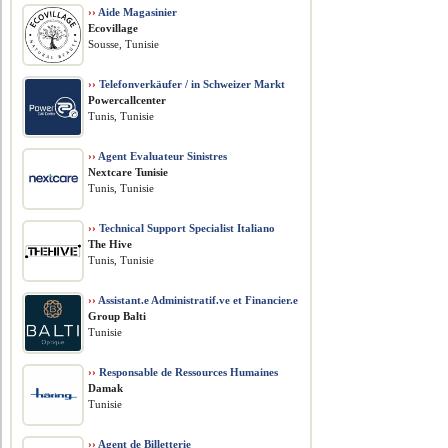
››
Aide Magasinier
Ecovillage
Sousse, Tunisie
››
Telefonverkäufer / in Schweizer Markt
Powercallcenter
Tunis, Tunisie
››
Agent Evaluateur Sinistres
Nextcare Tunisie
Tunis, Tunisie
››
Technical Support Specialist Italiano
The Hive
Tunis, Tunisie
››
Assistant.e Administratif.ve et Financier.e
Group Balti
Tunisie
››
Responsable de Ressources Humaines
Damak
Tunisie
››
Agent de Billetterie