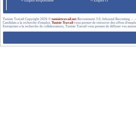
›› Emploi Responsable
›› Emploi IT
Tunisie Travail Copyright 2026 ©
tunisietravail.net
Recrutement 3.0, Inbound Recruiting .- .-.. --- 
Candidats a la recherche d'emploi,
Tunisie Travail
vous permet de retrouver des offres d'emploi 
Entreprises a la recherche de collaborateurs, Tunisie Travail vous permet de diffuser vos annon