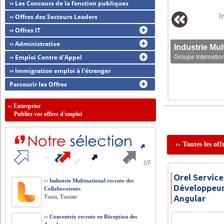
›› Les Concours de la fonction publiques
›› Offres des Secteurs Leaders
›› Offres IT
›› Administrative
›› Emploi Centre d'Appel
Groupe Internation
›› Immigration emploi à l'étranger
Parcourir les Offres
››
Entreprise
Publiez vos offres d'emploi
›› Toutes les of
Orel Service
››
Industrie Multinational recrute des
Développeur
Collaborateurs
Tunis, Tunisie
Angular
››
Concentrix recrute en Réception des