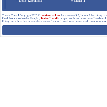
›› Emploi Responsable
›› Emploi IT
Tunisie Travail Copyright 2026 ©
tunisietravail.net
Recrutement 3.0, Inbound Recruiting .- .-.. --- 
Candidats a la recherche d'emploi,
Tunisie Travail
vous permet de retrouver des offres d'emploi 
Entreprises a la recherche de collaborateurs, Tunisie Travail vous permet de diffuser vos annon