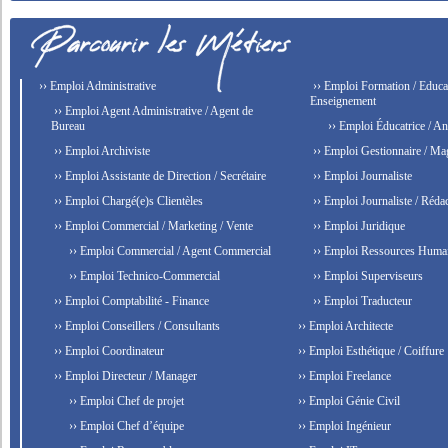
›› Emploi Administrative
›› Emploi Formation / Educat
Enseignement
›› Emploi Agent Administrative / Agent de
Bureau
›› Emploi Éducatrice / An
›› Emploi Archiviste
›› Emploi Gestionnaire / Ma
›› Emploi Assistante de Direction / Secrétaire
›› Emploi Journaliste
›› Emploi Chargé(e)s Clientèles
›› Emploi Journaliste / Rédac
›› Emploi Commercial / Marketing / Vente
›› Emploi Juridique
›› Emploi Commercial / Agent Commercial
›› Emploi Ressources Huma
›› Emploi Technico-Commercial
›› Emploi Superviseurs
›› Emploi Comptabilité - Finance
›› Emploi Traducteur
›› Emploi Conseillers / Consultants
›› Emploi Architecte
›› Emploi Coordinateur
›› Emploi Esthétique / Coiffure
›› Emploi Directeur / Manager
›› Emploi Freelance
›› Emploi Chef de projet
›› Emploi Génie Civil
›› Emploi Chef d’équipe
›› Emploi Ingénieur