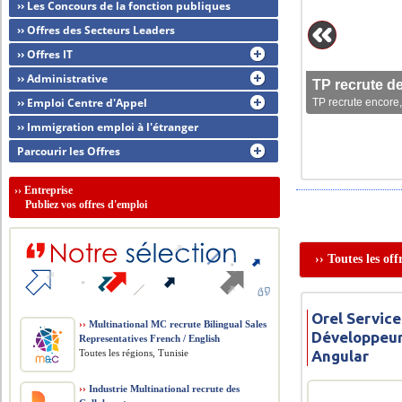
›› Les Concours de la fonction publiques
›› Offres des Secteurs Leaders
›› Offres IT
›› Administrative
TP recrute d
›› Emploi Centre d'Appel
TP recrute encore,
›› Immigration emploi à l'étranger
Parcourir les Offres
››
Entreprise
Publiez vos offres d'emploi
›› Toutes les of
Orel Service
››
Multinational MC recrute Bilingual Sales
Développeur
Representatives French / English
Toutes les régions, Tunisie
Angular
››
Industrie Multinational recrute des