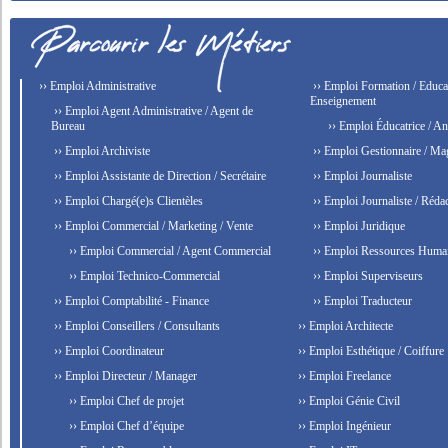
›› Emploi Administrative
›› Emploi Formation / Educat
Enseignement
›› Emploi Agent Administrative / Agent de
Bureau
›› Emploi Éducatrice / An
›› Emploi Archiviste
›› Emploi Gestionnaire / Ma
›› Emploi Assistante de Direction / Secrétaire
›› Emploi Journaliste
›› Emploi Chargé(e)s Clientèles
›› Emploi Journaliste / Rédac
›› Emploi Commercial / Marketing / Vente
›› Emploi Juridique
›› Emploi Commercial / Agent Commercial
›› Emploi Ressources Huma
›› Emploi Technico-Commercial
›› Emploi Superviseurs
›› Emploi Comptabilité - Finance
›› Emploi Traducteur
›› Emploi Conseillers / Consultants
›› Emploi Architecte
›› Emploi Coordinateur
›› Emploi Esthétique / Coiffure
›› Emploi Directeur / Manager
›› Emploi Freelance
›› Emploi Chef de projet
›› Emploi Génie Civil
›› Emploi Chef d’équipe
›› Emploi Ingénieur