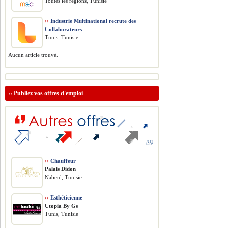
Toutes les régions, Tunisie
››
Industrie Multinational recrute des
Collaborateurs
Tunis, Tunisie
Aucun article trouvé.
››
Publiez vos offres d'emploi
››
Chauffeur
Palais Didon
Nabeul, Tunisie
››
Esthéticienne
Utopia By Gs
Tunis, Tunisie