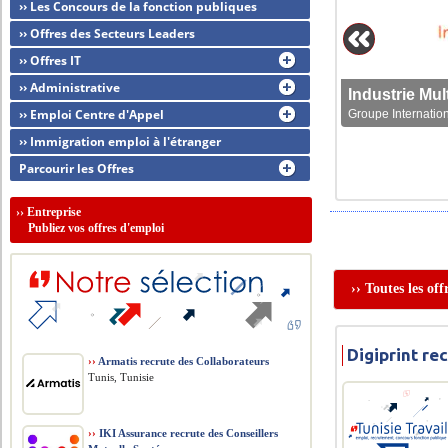
›› Les Concours de la fonction publiques
›› Offres des Secteurs Leaders
›› Offres IT
›› Administrative
›› Emploi Centre d'Appel
Groupe Internation
›› Immigration emploi à l'étranger
Parcourir les Offres
››
Entreprise
Publiez vos offres d'emploi
›› Toutes les of
Digiprint re
››
Armatis recrute des Collaborateurs
Tunis, Tunisie
››
IKI Assurance recrute des Conseillers