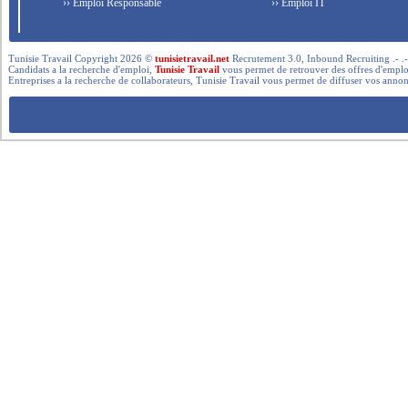
›› Emploi Responsable
›› Emploi IT
Tunisie Travail Copyright 2026 ©
tunisietravail.net
Recrutement 3.0, Inbound Recruiting .- .-.. --- 
Candidats a la recherche d'emploi,
Tunisie Travail
vous permet de retrouver des offres d'emploi 
Entreprises a la recherche de collaborateurs, Tunisie Travail vous permet de diffuser vos annon