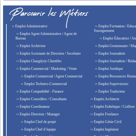
›› Emploi Administrative
›› Emploi Formation / Educat
Enseignement
›› Emploi Agent Administrative / Agent de
Bureau
›› Emploi Éducatrice / An
›› Emploi Archiviste
›› Emploi Gestionnaire / Ma
›› Emploi Assistante de Direction / Secrétaire
›› Emploi Journaliste
›› Emploi Chargé(e)s Clientèles
›› Emploi Journaliste / Rédac
›› Emploi Commercial / Marketing / Vente
›› Emploi Juridique
›› Emploi Commercial / Agent Commercial
›› Emploi Ressources Huma
›› Emploi Technico-Commercial
›› Emploi Superviseurs
›› Emploi Comptabilité - Finance
›› Emploi Traducteur
›› Emploi Conseillers / Consultants
›› Emploi Architecte
›› Emploi Coordinateur
›› Emploi Esthétique / Coiffure
›› Emploi Directeur / Manager
›› Emploi Freelance
›› Emploi Chef de projet
›› Emploi Génie Civil
›› Emploi Chef d’équipe
›› Emploi Ingénieur