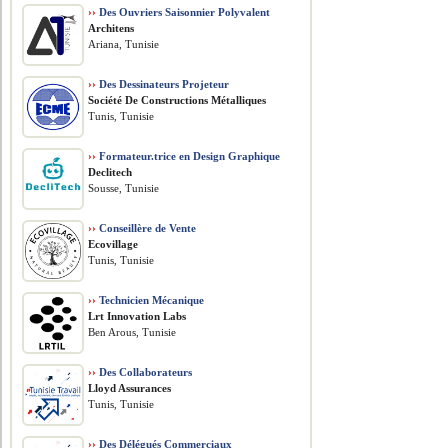
››
Des Ouvriers Saisonnier Polyvalent
Architens
Ariana, Tunisie
››
Des Dessinateurs Projeteur
Société De Constructions Métalliques
Tunis, Tunisie
››
Formateur.trice en Design Graphique
Declitech
Sousse, Tunisie
››
Conseillère de Vente
Ecovillage
Tunis, Tunisie
››
Technicien Mécanique
Lrt Innovation Labs
Ben Arous, Tunisie
››
Des Collaborateurs
Lloyd Assurances
Tunis, Tunisie
››
Des Délégués Commerciaux