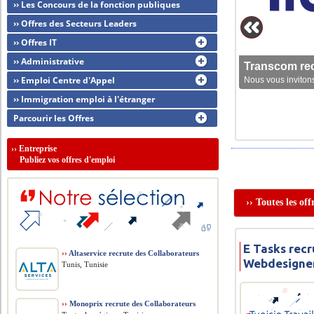
›› Les Concours de la fonction publiques
›› Offres des Secteurs Leaders
›› Offres IT
›› Administrative
Transcom rec
›› Emploi Centre d'Appel
Nous vous invitons
›› Immigration emploi à l'étranger
Parcourir les Offres
››
Entreprise
Publiez vos offres d'emploi
›› Toutes les of
E Tasks recr
››
Altaservice recrute des Collaborateurs
Webdesigne
Tunis, Tunisie
››
Monoprix recrute des Collaborateurs