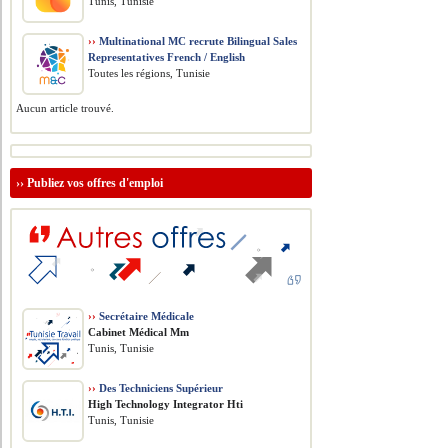
Tunis, Tunisie
››
Multinational MC recrute Bilingual Sales
Representatives French / English
Toutes les régions, Tunisie
Aucun article trouvé.
››
Publiez vos offres d'emploi
››
Secrétaire Médicale
Cabinet Médical Mm
Tunis, Tunisie
››
Des Techniciens Supérieur
High Technology Integrator Hti
Tunis, Tunisie