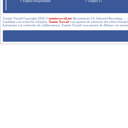
›› Emploi Responsable
›› Emploi IT
Tunisie Travail Copyright 2026 ©
tunisietravail.net
Recrutement 3.0, Inbound Recruiting .- .-.. --- 
Candidats a la recherche d'emploi,
Tunisie Travail
vous permet de retrouver des offres d'emploi 
Entreprises a la recherche de collaborateurs, Tunisie Travail vous permet de diffuser vos annon