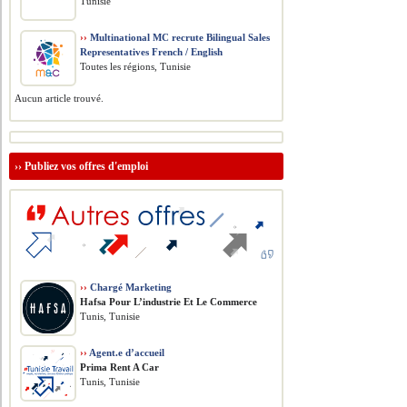
Tunisie
››
Multinational MC recrute Bilingual Sales
Representatives French / English
Toutes les régions, Tunisie
Aucun article trouvé.
››
Publiez vos offres d'emploi
››
Chargé Marketing
Hafsa Pour L’industrie Et Le Commerce
Tunis, Tunisie
››
Agent.e d’accueil
Prima Rent A Car
Tunis, Tunisie