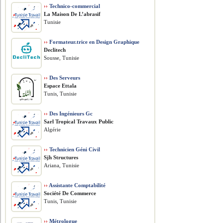
››
Technico-commercial
La Maison De L’abrasif
Tunisie
››
Formateur.trice en Design Graphique
Declitech
Sousse, Tunisie
››
Des Serveurs
Espace Ettala
Tunis, Tunisie
››
Des Ingénieurs Gc
Sarl Tropical Travaux Public
Algérie
››
Technicien Géni Civil
Sjh Structures
Ariana, Tunisie
››
Assistante Comptabilité
Société De Commerce
Tunis, Tunisie
››
Métrologue