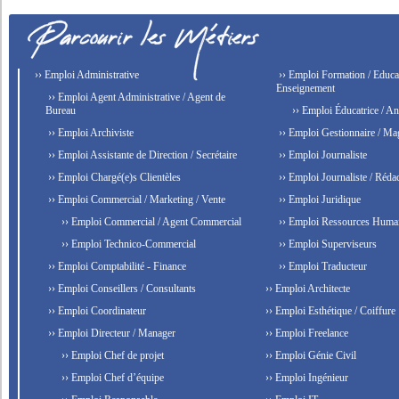
›› Emploi Administrative
›› Emploi Formation / Educat
Enseignement
›› Emploi Agent Administrative / Agent de
Bureau
›› Emploi Éducatrice / An
›› Emploi Archiviste
›› Emploi Gestionnaire / Ma
›› Emploi Assistante de Direction / Secrétaire
›› Emploi Journaliste
›› Emploi Chargé(e)s Clientèles
›› Emploi Journaliste / Rédac
›› Emploi Commercial / Marketing / Vente
›› Emploi Juridique
›› Emploi Commercial / Agent Commercial
›› Emploi Ressources Huma
›› Emploi Technico-Commercial
›› Emploi Superviseurs
›› Emploi Comptabilité - Finance
›› Emploi Traducteur
›› Emploi Conseillers / Consultants
›› Emploi Architecte
›› Emploi Coordinateur
›› Emploi Esthétique / Coiffure
›› Emploi Directeur / Manager
›› Emploi Freelance
›› Emploi Chef de projet
›› Emploi Génie Civil
›› Emploi Chef d’équipe
›› Emploi Ingénieur