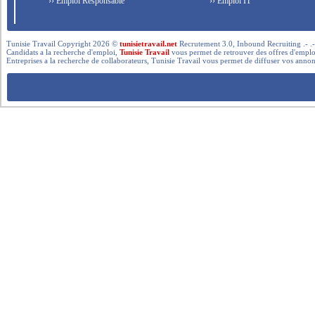
›› Emploi Responsable
›› Emploi IT
Tunisie Travail Copyright 2026 ©
tunisietravail.net
Recrutement 3.0, Inbound Recruiting .- .-.. --- 
Candidats a la recherche d'emploi,
Tunisie Travail
vous permet de retrouver des offres d'emploi 
Entreprises a la recherche de collaborateurs, Tunisie Travail vous permet de diffuser vos annon