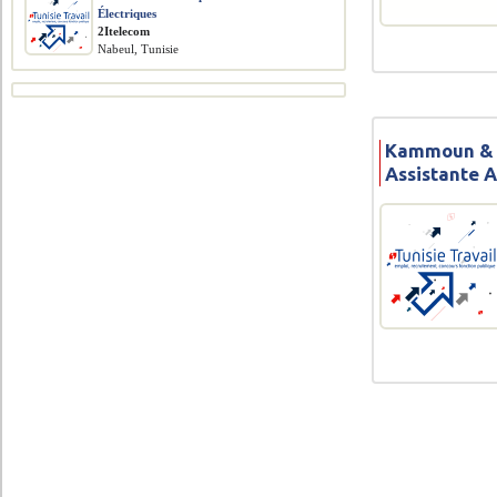
Électriques
2Itelecom
Nabeul, Tunisie
Kammoun & K
Assistante 