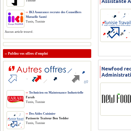
Assistante 
Tunisie
››
IKI Assurance recrute des Conseillers
Mutuelle Santé
Tunis, Tunisie
Aucun article trouvé.
››
Publiez vos offres d'emploi
Newfood rec
Administrat
››
Technicien en Maintenance Industrielle
Farah
Tunis, Tunisie
››
Des Aides Cuisinier
Patisserie Traiteur Ben Yedder
Tunis, Tunisie