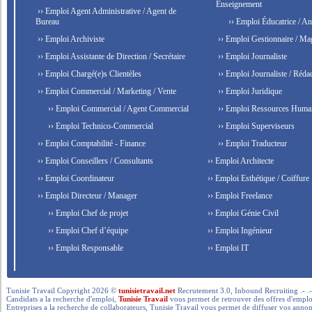
Enseignement
›› Emploi Agent Administrative / Agent de
Bureau
›› Emploi Éducatrice / An
›› Emploi Archiviste
›› Emploi Gestionnaire / Ma
›› Emploi Assistante de Direction / Secrétaire
›› Emploi Journaliste
›› Emploi Chargé(e)s Clientèles
›› Emploi Journaliste / Rédac
›› Emploi Commercial / Marketing / Vente
›› Emploi Juridique
›› Emploi Commercial / Agent Commercial
›› Emploi Ressources Huma
›› Emploi Technico-Commercial
›› Emploi Superviseurs
›› Emploi Comptabilité - Finance
›› Emploi Traducteur
›› Emploi Conseillers / Consultants
›› Emploi Architecte
›› Emploi Coordinateur
›› Emploi Esthétique / Coiffure
›› Emploi Directeur / Manager
›› Emploi Freelance
›› Emploi Chef de projet
›› Emploi Génie Civil
›› Emploi Chef d’équipe
›› Emploi Ingénieur
›› Emploi Responsable
›› Emploi IT
Tunisie Travail Copyright 2026 ©
tunisietravail.net
Recrutement 3.0, Inbound Recruiting .- .-.. --- 
Candidats a la recherche d'emploi,
Tunisie Travail
vous permet de retrouver des offres d'emploi 
Entreprises a la recherche de collaborateurs, Tunisie Travail vous permet de diffuser vos annon