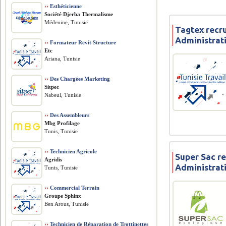
››
Esthéticienne
Société Djerba Thermalisme
Médenine, Tunisie
Tagtex recr
Administrat
››
Formateur Revit Structure
Etc
Ariana, Tunisie
››
Des Chargées Marketing
Sitpec
Nabeul, Tunisie
››
Des Assembleurs
Mbg Profilage
Tunis, Tunisie
››
Technicien Agricole
Super Sac re
Agridis
Administrat
Tunis, Tunisie
››
Commercial Terrain
Groupe Sphinx
Ben Arous, Tunisie
››
Technicien de Réparation de Trottinettes