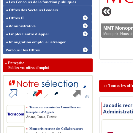
›› Les Concours de la fonction publiques
›› Offres des Secteurs Leaders
›› Offres IT
›› Administrative
MMT Monoprix
›› Emploi Centre d'Appel
Monoprix, Nous che
›› Immigration emploi à l'étranger
Parcourir les Offres
››
Entreprise
Publiez vos offres d'emploi
›› Toutes les of
Jacodis recr
››
Transcom recrute des Conseillers en
Administrat
Réception d’Appels
Ariana, Tunis, Tunisie
››
Monoprix recrute des Collaborateurs