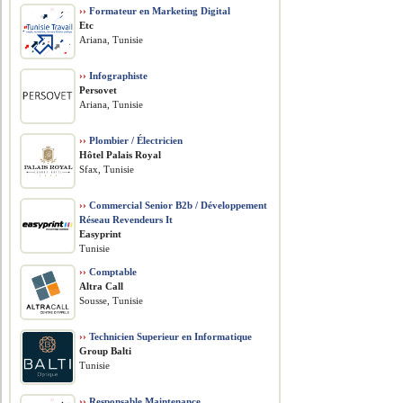
››
Formateur en Marketing Digital
Etc
Ariana, Tunisie
››
Infographiste
Persovet
Ariana, Tunisie
››
Plombier / Électricien
Hôtel Palais Royal
Sfax, Tunisie
››
Commercial Senior B2b / Développement
Réseau Revendeurs It
Easyprint
Tunisie
››
Comptable
Altra Call
Sousse, Tunisie
››
Technicien Superieur en Informatique
Group Balti
Tunisie
››
Responsable Maintenance