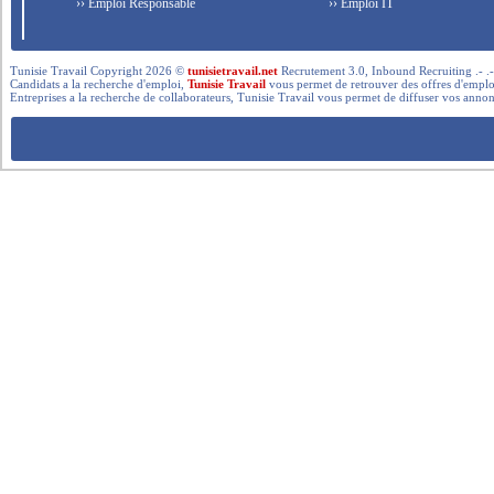
›› Emploi Responsable
›› Emploi IT
Tunisie Travail Copyright 2026 ©
tunisietravail.net
Recrutement 3.0, Inbound Recruiting .- .-.. --- 
Candidats a la recherche d'emploi,
Tunisie Travail
vous permet de retrouver des offres d'emploi 
Entreprises a la recherche de collaborateurs, Tunisie Travail vous permet de diffuser vos annon