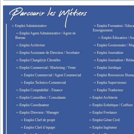
›› Emploi Administrative
›› Emploi Formation / Educat
Enseignement
›› Emploi Agent Administrative / Agent de
Bureau
›› Emploi Éducatrice / An
›› Emploi Archiviste
›› Emploi Gestionnaire / Ma
›› Emploi Assistante de Direction / Secrétaire
›› Emploi Journaliste
›› Emploi Chargé(e)s Clientèles
›› Emploi Journaliste / Rédac
›› Emploi Commercial / Marketing / Vente
›› Emploi Juridique
›› Emploi Commercial / Agent Commercial
›› Emploi Ressources Huma
›› Emploi Technico-Commercial
›› Emploi Superviseurs
›› Emploi Comptabilité - Finance
›› Emploi Traducteur
›› Emploi Conseillers / Consultants
›› Emploi Architecte
›› Emploi Coordinateur
›› Emploi Esthétique / Coiffure
›› Emploi Directeur / Manager
›› Emploi Freelance
›› Emploi Chef de projet
›› Emploi Génie Civil
›› Emploi Chef d’équipe
›› Emploi Ingénieur