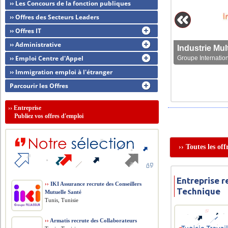
›› Les Concours de la fonction publiques
›› Offres des Secteurs Leaders
›› Offres IT
›› Administrative
›› Emploi Centre d'Appel
Groupe Internation
›› Immigration emploi à l'étranger
Parcourir les Offres
››
Entreprise
Publiez vos offres d'emploi
›› Toutes les of
Entreprise r
››
IKI Assurance recrute des Conseillers
Technique
Mutuelle Santé
Tunis, Tunisie
››
Armatis recrute des Collaborateurs