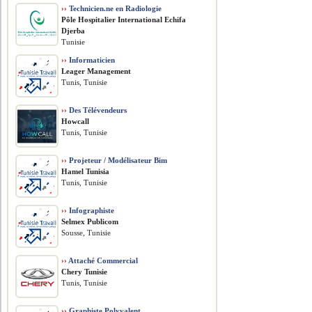
››
Technicien.ne en Radiologie
Pôle Hospitalier International Echifa
Djerba
Tunisie
››
Informaticien
Leager Management
Tunis, Tunisie
››
Des Télévendeurs
Howcall
Tunis, Tunisie
››
Projeteur / Modélisateur Bim
Hamel Tunisia
Tunis, Tunisie
››
Infographiste
Selmex Publicom
Sousse, Tunisie
››
Attaché Commercial
Chery Tunisie
Tunis, Tunisie
››
Graphiste Polyvalent