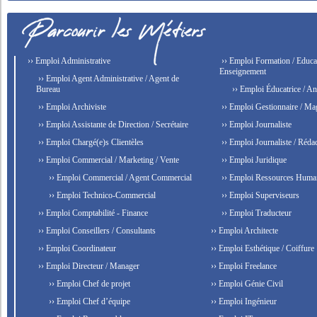
›› Emploi Administrative
›› Emploi Formation / Educat
Enseignement
›› Emploi Agent Administrative / Agent de
Bureau
›› Emploi Éducatrice / An
›› Emploi Archiviste
›› Emploi Gestionnaire / Ma
›› Emploi Assistante de Direction / Secrétaire
›› Emploi Journaliste
›› Emploi Chargé(e)s Clientèles
›› Emploi Journaliste / Rédac
›› Emploi Commercial / Marketing / Vente
›› Emploi Juridique
›› Emploi Commercial / Agent Commercial
›› Emploi Ressources Huma
›› Emploi Technico-Commercial
›› Emploi Superviseurs
›› Emploi Comptabilité - Finance
›› Emploi Traducteur
›› Emploi Conseillers / Consultants
›› Emploi Architecte
›› Emploi Coordinateur
›› Emploi Esthétique / Coiffure
›› Emploi Directeur / Manager
›› Emploi Freelance
›› Emploi Chef de projet
›› Emploi Génie Civil
›› Emploi Chef d’équipe
›› Emploi Ingénieur