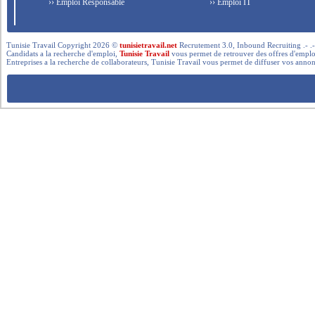
›› Emploi Responsable
›› Emploi IT
Tunisie Travail Copyright 2026 ©
tunisietravail.net
Recrutement 3.0, Inbound Recruiting .- .-.. --- 
Candidats a la recherche d'emploi,
Tunisie Travail
vous permet de retrouver des offres d'emploi 
Entreprises a la recherche de collaborateurs, Tunisie Travail vous permet de diffuser vos annon