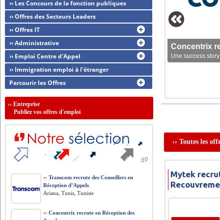
›› Les Concours de la fonction publiques
›› Offres des Secteurs Leaders
›› Offres IT
›› Administrative
Concentrix r
›› Emploi Centre d'Appel
Une success story 
›› Immigration emploi à l'étranger
Parcourir les Offres
››
Entreprise
Publiez vos offres d'emploi
›› Toutes les of
Mytek recru
››
Transcom recrute des Conseillers en
Recouvreme
Réception d’Appels
Ariana, Tunis, Tunisie
››
Concentrix recrute en Réception des