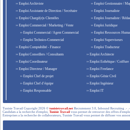
›› Emploi Archiviste
›› Emploi Gestionnaire / Ma
›› Emploi Assistante de Direction / Secrétaire
›› Emploi Journaliste
›› Emploi Chargé(e)s Clientèles
›› Emploi Journaliste / Rédac
›› Emploi Commercial / Marketing / Vente
›› Emploi Juridique
›› Emploi Commercial / Agent Commercial
›› Emploi Ressources Huma
›› Emploi Technico-Commercial
›› Emploi Superviseurs
›› Emploi Comptabilité - Finance
›› Emploi Traducteur
›› Emploi Conseillers / Consultants
›› Emploi Architecte
›› Emploi Coordinateur
›› Emploi Esthétique / Coiffure
›› Emploi Directeur / Manager
›› Emploi Freelance
›› Emploi Chef de projet
›› Emploi Génie Civil
›› Emploi Chef d’équipe
›› Emploi Ingénieur
›› Emploi Responsable
›› Emploi IT
Tunisie Travail Copyright 2026 ©
tunisietravail.net
Recrutement 3.0, Inbound Recruiting .- .-.. --- 
Candidats a la recherche d'emploi,
Tunisie Travail
vous permet de retrouver des offres d'emploi 
Entreprises a la recherche de collaborateurs, Tunisie Travail vous permet de diffuser vos annon