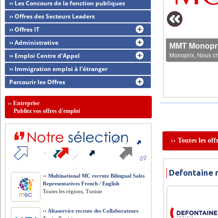
›› Les Concours de la fonction publiques
›› Offres des Secteurs Leaders
›› Offres IT
›› Administrative
MMT Monoprix
›› Emploi Centre d'Appel
Monoprix, Nous che
›› Immigration emploi à l'étranger
Parcourir les Offres
››
Entreprise
Publiez vos offres d'emploi
›› Toutes les of
Defontaine 
››
Multinational MC recrute Bilingual Sales
Representatives French / English
Toutes les régions, Tunisie
››
Altaservice recrute des Collaborateurs