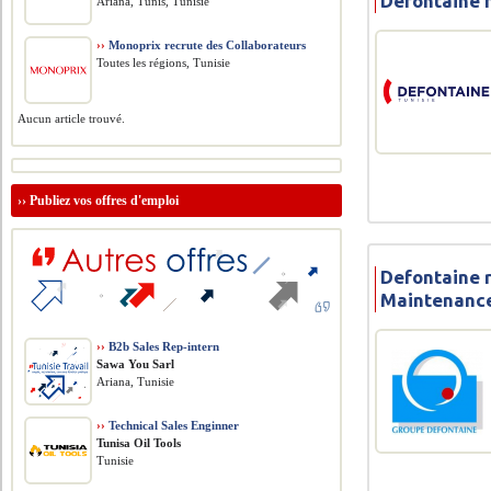
Defontaine 
Ariana, Tunis, Tunisie
››
Monoprix recrute des Collaborateurs
Toutes les régions, Tunisie
Aucun article trouvé.
››
Publiez vos offres d'emploi
Defontaine 
Maintenanc
››
B2b Sales Rep-intern
Sawa You Sarl
Ariana, Tunisie
››
Technical Sales Enginner
Tunisa Oil Tools
Tunisie