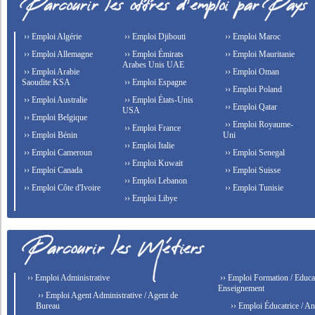
›› Emploi Algérie
›› Emploi Djibouti
›› Emploi Maroc
›› Emploi Allemagne
›› Emploi Émirats
›› Emploi Mauritanie
Arabes Unis UAE
›› Emploi Arabie
›› Emploi Oman
Saoudite KSA
›› Emploi Espagne
›› Emploi Poland
›› Emploi Australie
›› Emploi États-Unis
›› Emploi Qatar
USA
›› Emploi Belgique
›› Emploi Royaume-
›› Emploi France
›› Emploi Bénin
Uni
›› Emploi Italie
›› Emploi Cameroun
›› Emploi Senegal
›› Emploi Kuwait
›› Emploi Canada
›› Emploi Suisse
›› Emploi Lebanon
›› Emploi Côte d'Ivoire
›› Emploi Tunisie
›› Emploi Libye
›› Emploi Administrative
›› Emploi Formation / Educat
Enseignement
›› Emploi Agent Administrative / Agent de
Bureau
›› Emploi Éducatrice / An