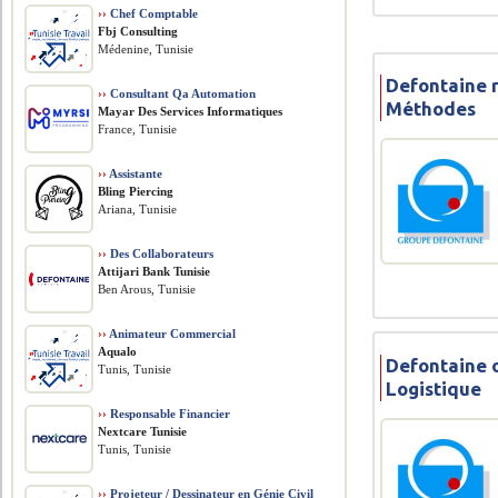
››
Chef Comptable
Fbj Consulting
Médenine, Tunisie
Defontaine 
››
Consultant Qa Automation
Méthodes
Mayar Des Services Informatiques
France, Tunisie
››
Assistante
Bling Piercing
Ariana, Tunisie
››
Des Collaborateurs
Attijari Bank Tunisie
Ben Arous, Tunisie
››
Animateur Commercial
Aqualo
Defontaine 
Tunis, Tunisie
Logistique
››
Responsable Financier
Nextcare Tunisie
Tunis, Tunisie
››
Projeteur / Dessinateur en Génie Civil