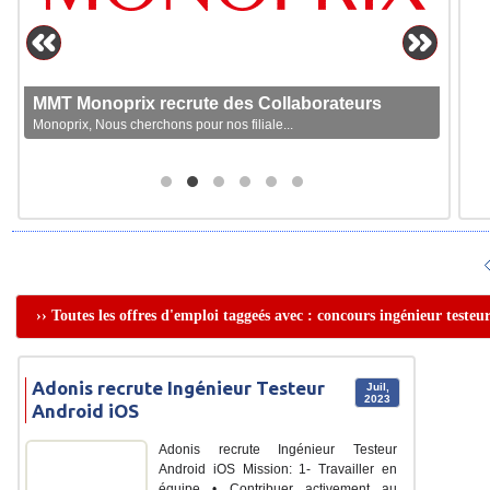
MMT Monoprix recrute des Collaborateurs
Monoprix, Nous cherchons pour nos filiale...
›› Toutes les offres d'emploi taggeés avec : concours ingénieur testeu
Adonis recrute Ingénieur Testeur
Juil,
2023
Android iOS
Adonis recrute Ingénieur Testeur
Android iOS Mission: 1- Travailler en
équipe • Contribuer activement au