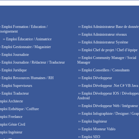
› Emploi Formation / Education /
›› Emploi Administrateur Base de donnée
nseignement
›› Emploi Administrateur réseaux
›› Emploi Éducatrice / Animatrice
›› Emploi Administrateur Système
› Emploi Gestionnaire / Magasinier
›› Emploi Chef de projet / Chef d’équipe
› Emploi Journaliste
›› Emploi Community Manager / Social
› Emploi Journaliste / Rédacteur / Traducteur
Manager
› Emploi Juridique
›› Emploi Conseillers / Consultants
› Emploi Ressources Humaines / RH
›› Emploi Développeur
› Emploi Superviseurs
›› Emploi Développeur .Net C# VB Java
› Emploi Traducteur
›› Emploi Développeur IOS / Développe
Android
mploi Architecte
›› Emploi Développeur Web / Intégrateur
mploi Esthétique / Coiffure
›› Emploi Infographiste / Designer / Grap
mploi Freelance
›› Emploi Ingénieur
mploi Génie Civil
›› Emploi Monteur Vidéo
mploi Ingénieur
›› Emploi SEO