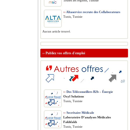
Toutes les régions, Tunisie
››
Altaservice recrute des Collaborateurs
Tunis, Tunisie
Aucun article trouvé.
››
Publiez vos offres d'emploi
››
Des Téléconseillers B2b – Énergie
Oxyl Solutions
Tunis, Tunisie
››
Secrétaire Médicale
Laboratoire D’analyses Médicales
Fakhfakh
Tunis, Tunisie