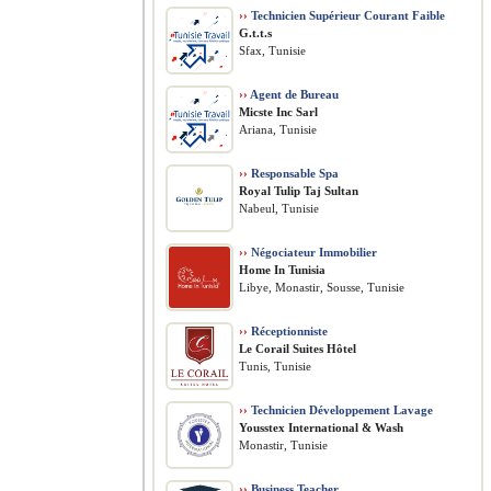
››
Technicien Supérieur Courant Faible
G.t.t.s
Sfax, Tunisie
››
Agent de Bureau
Micste Inc Sarl
Ariana, Tunisie
››
Responsable Spa
Royal Tulip Taj Sultan
Nabeul, Tunisie
››
Négociateur Immobilier
Home In Tunisia
Libye, Monastir, Sousse, Tunisie
››
Réceptionniste
Le Corail Suites Hôtel
Tunis, Tunisie
››
Technicien Développement Lavage
Yousstex International & Wash
Monastir, Tunisie
››
Business Teacher