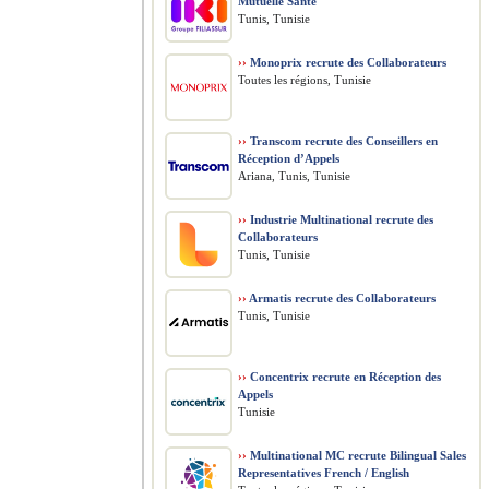
Mutuelle Santé
Tunis, Tunisie
››
Monoprix recrute des Collaborateurs
Toutes les régions, Tunisie
››
Transcom recrute des Conseillers en
Réception d’Appels
Ariana, Tunis, Tunisie
››
Industrie Multinational recrute des
Collaborateurs
Tunis, Tunisie
››
Armatis recrute des Collaborateurs
Tunis, Tunisie
››
Concentrix recrute en Réception des
Appels
Tunisie
››
Multinational MC recrute Bilingual Sales
Representatives French / English