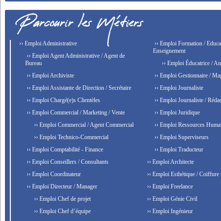
›› Emploi Administrative
›› Emploi Formation / Educat
Enseignement
›› Emploi Agent Administrative / Agent de
Bureau
›› Emploi Éducatrice / An
›› Emploi Archiviste
›› Emploi Gestionnaire / Ma
›› Emploi Assistante de Direction / Secrétaire
›› Emploi Journaliste
›› Emploi Chargé(e)s Clientèles
›› Emploi Journaliste / Rédac
›› Emploi Commercial / Marketing / Vente
›› Emploi Juridique
›› Emploi Commercial / Agent Commercial
›› Emploi Ressources Huma
›› Emploi Technico-Commercial
›› Emploi Superviseurs
›› Emploi Comptabilité - Finance
›› Emploi Traducteur
›› Emploi Conseillers / Consultants
›› Emploi Architecte
›› Emploi Coordinateur
›› Emploi Esthétique / Coiffure
›› Emploi Directeur / Manager
›› Emploi Freelance
›› Emploi Chef de projet
›› Emploi Génie Civil
›› Emploi Chef d’équipe
›› Emploi Ingénieur