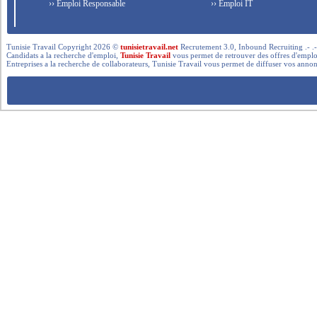
›› Emploi Responsable
›› Emploi IT
Tunisie Travail Copyright 2026 ©
tunisietravail.net
Recrutement 3.0, Inbound Recruiting .- .-.. --- 
Candidats a la recherche d'emploi,
Tunisie Travail
vous permet de retrouver des offres d'emploi 
Entreprises a la recherche de collaborateurs, Tunisie Travail vous permet de diffuser vos annon