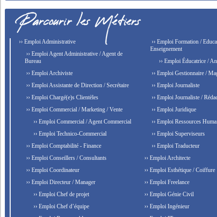
›› Emploi Administrative
›› Emploi Formation / Educat
Enseignement
›› Emploi Agent Administrative / Agent de
Bureau
›› Emploi Éducatrice / An
›› Emploi Archiviste
›› Emploi Gestionnaire / Ma
›› Emploi Assistante de Direction / Secrétaire
›› Emploi Journaliste
›› Emploi Chargé(e)s Clientèles
›› Emploi Journaliste / Rédac
›› Emploi Commercial / Marketing / Vente
›› Emploi Juridique
›› Emploi Commercial / Agent Commercial
›› Emploi Ressources Huma
›› Emploi Technico-Commercial
›› Emploi Superviseurs
›› Emploi Comptabilité - Finance
›› Emploi Traducteur
›› Emploi Conseillers / Consultants
›› Emploi Architecte
›› Emploi Coordinateur
›› Emploi Esthétique / Coiffure
›› Emploi Directeur / Manager
›› Emploi Freelance
›› Emploi Chef de projet
›› Emploi Génie Civil
›› Emploi Chef d’équipe
›› Emploi Ingénieur