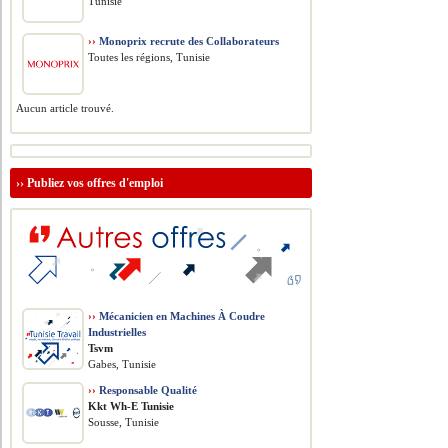
Tunisie
››
Monoprix recrute des Collaborateurs
Toutes les régions, Tunisie
Aucun article trouvé.
››
Publiez vos offres d'emploi
››
Mécanicien en Machines À Coudre
Industrielles
Tsvm
Gabes, Tunisie
››
Responsable Qualité
Kkt Wh-E Tunisie
Sousse, Tunisie