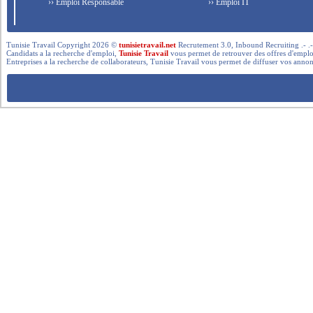
›› Emploi Responsable
›› Emploi IT
Tunisie Travail Copyright 2026 ©
tunisietravail.net
Recrutement 3.0, Inbound Recruiting .- .-.. --- 
Candidats a la recherche d'emploi,
Tunisie Travail
vous permet de retrouver des offres d'emploi 
Entreprises a la recherche de collaborateurs, Tunisie Travail vous permet de diffuser vos annon