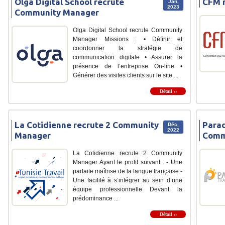
Olga Digital School recrute
CFM 
Jan,
2023
Community Manager
Olga Digital School recrute Community
Manager Missions : • Définir et
coordonner la stratégie de
communication digitale • Assurer la
présence de l’entreprise On-line •
Générer des visites clients sur le site ...
Détail ››
La Cotidienne recrute 2 Community
Parad
Déc,
2022
Manager
Comm
La Cotidienne recrute 2 Community
Manager Ayant le profil suivant : - Une
parfaite maîtrise de la langue française -
Une facilité à s’intégrer au sein d’une
équipe professionnelle Devant la
prédominance ...
Détail ››