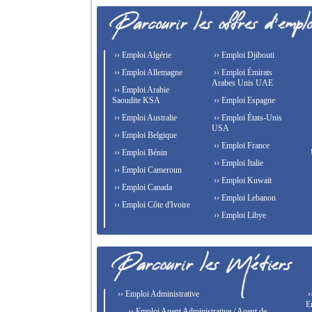
›› Emploi Algérie
›› Emploi Djibouti
›› Emploi Allemagne
›› Emploi Émirats
Arabes Unis UAE
›› Emploi Arabie
Saoudite KSA
›› Emploi Espagne
›› Emploi Australie
›› Emploi États-Unis
USA
›› Emploi Belgique
›› Emploi France
›› Emploi Bénin
›› Emploi Italie
›› Emploi Cameroun
›› Emploi Kuwait
›› Emploi Canada
›› Emploi Lebanon
›› Emploi Côte d'Ivoire
›› Emploi Libye
›› Emploi Administrative
›
E
›› Emploi Agent Administrative / Agent de