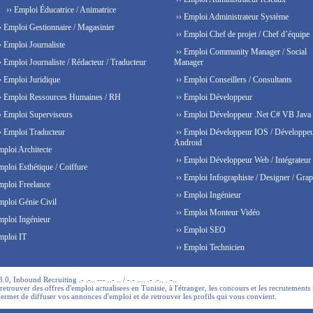
›› Emploi Éducatrice / Animatrice
›› Emploi Administrateur Système
› Emploi Gestionnaire / Magasinier
›› Emploi Chef de projet / Chef d’équipe
› Emploi Journaliste
›› Emploi Community Manager / Social
› Emploi Journaliste / Rédacteur / Traducteur
Manager
› Emploi Juridique
›› Emploi Conseillers / Consultants
› Emploi Ressources Humaines / RH
›› Emploi Développeur
› Emploi Superviseurs
›› Emploi Développeur .Net C# VB Java
› Emploi Traducteur
›› Emploi Développeur IOS / Développe
Android
mploi Architecte
›› Emploi Développeur Web / Intégrateur
mploi Esthétique / Coiffure
›› Emploi Infographiste / Designer / Grap
mploi Freelance
›› Emploi Ingénieur
mploi Génie Civil
›› Emploi Monteur Vidéo
mploi Ingénieur
›› Emploi SEO
mploi IT
›› Emploi Technicien
 Inbound Recruiting .- .-.. --- ..- .. / -.- .... .- .-.. . -..
trouver des offres d'emploi actualisees en Tunisie, à l'étranger, les concours et les recrutements 
permet de diffuser vos annonces d'emploi et de retrouver les profils qui vous convient.