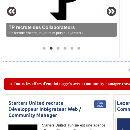
TP recrute des Collaborateurs
TP recrute encore, toujours et plus que jamais !
›› Toutes les offres d'emploi taggeés avec : community manager trava
Starters United recrute
Lezar
Avr,
2023
Développeur Intégrateur Web /
Comm
Community Manager
Starters United Tunisie est une agence