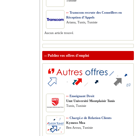
Tunisie
››
Transcom recrute des Conseillers en
Réception d’Appels
Ariana, Tunis, Tunisie
Aucun article trouvé.
››
Publiez vos offres d'emploi
››
Enseignant Droit
Umt Université Montplaisir Tunis
Tunis, Tunisie
››
Chargé.e de Relation Clients
Kymeos Mea
Ben Arous, Tunisie