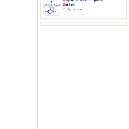
››
Agent de Saisie Comptable
Opi Sarl
Tunis, Tunisie