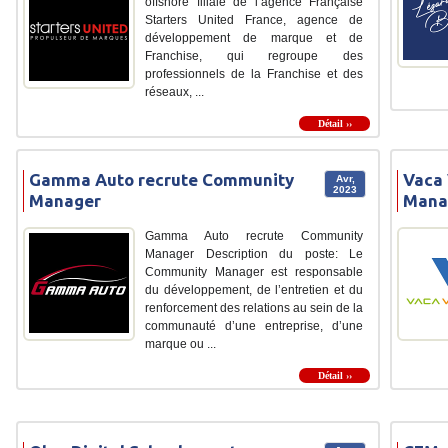
offshore filiale de l’agence Française
Starters United France, agence de
développement de marque et de
Franchise, qui regroupe des
professionnels de la Franchise et des
réseaux, ...
Détail ››
Gamma Auto recrute Community
Vaca
Avr,
2023
Manager
Mana
Gamma Auto recrute Community
Manager Description du poste: Le
Community Manager est responsable
du développement, de l’entretien et du
renforcement des relations au sein de la
communauté d’une entreprise, d’une
marque ou ...
Détail ››