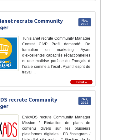
ianet recrute Community
Nov,
2022
ger
Tunisianet recrute Community Manager
Contrat CIVP Profil demandé: De
formation en marketing Ayant
d’excellentes capacités rédactionnelles
et une maitrise parfaite du Français à
l’orale comme à l’écrit . Ayant l’esprit de
travail ...
Détail ››
ADS recrute Community
Oct,
2022
ger
EnixADS recrute Community Manager
Mission * Rédaction de plans de
contenu divers sur les plusieurs
plateformes digitales : FB /Instagram /
LinkedIn/ site web . * Gestion de la