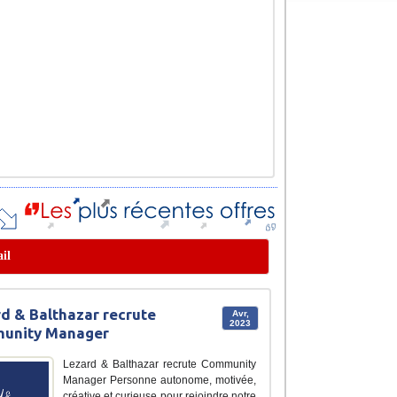
il
d & Balthazar recrute
Avr,
2023
unity Manager
Lezard & Balthazar recrute Community
Manager Personne autonome, motivée,
créative et curieuse pour rejoindre notre