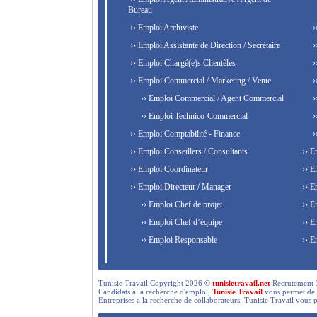
Bureau
›› Emploi Archiviste
›
›› Emploi Assistante de Direction / Secrétaire
›
›› Emploi Chargé(e)s Clientèles
›
›› Emploi Commercial / Marketing / Vente
›
›› Emploi Commercial / Agent Commercial
›
›› Emploi Technico-Commercial
›
›› Emploi Comptabilité - Finance
›
›› Emploi Conseillers / Consultants
›› E
›› Emploi Coordinateur
›› E
›› Emploi Directeur / Manager
›› E
›› Emploi Chef de projet
›› E
›› Emploi Chef d’équipe
›› E
›› Emploi Responsable
›› E
Tunisie Travail Copyright 2026 ©
tunisietravail.net
Recrutement 3.0,
Candidats a la recherche d'emploi,
Tunisie Travail
vous permet de re
Entreprises a la recherche de collaborateurs, Tunisie Travail vous 