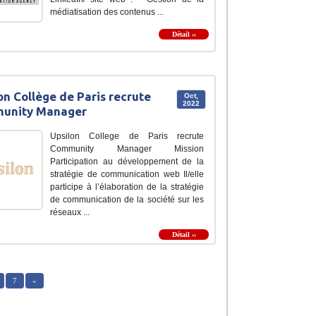
médiatisation des contenus ...
Détail ››
on Collège de Paris recrute
Oct,
2022
unity Manager
Upsilon College de Paris recrute
Community Manager Mission
Participation au développement de la
stratégie de communication web Il/elle
participe à l’élaboration de la stratégie
de communication de la société sur les
réseaux ...
Détail ››
7
»