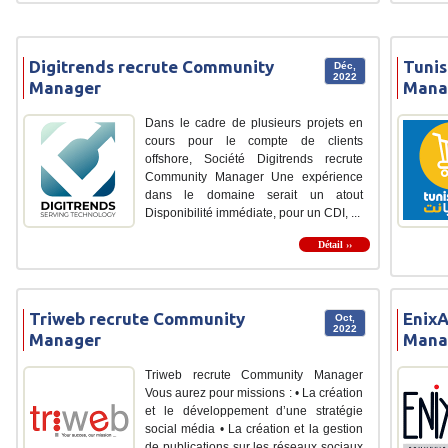
Digitrends recrute Community
Tunis
Déc,
2022
Manager
Mana
Dans le cadre de plusieurs projets en
cours pour le compte de clients
offshore, Société Digitrends recrute
Community Manager Une expérience
dans le domaine serait un atout
Disponibilité immédiate, pour un CDI, ...
Détail ››
Triweb recrute Community
Enix
Oct,
2022
Manager
Mana
Triweb recrute Community Manager
Vous aurez pour missions : • La création
et le développement d’une stratégie
social média • La création et la gestion
de publications sur les réseaux sociaux