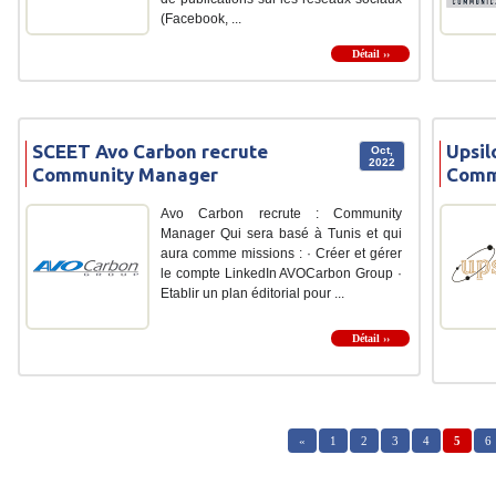
(Facebook, ...
Détail ››
SCEET Avo Carbon recrute
Upsil
Oct,
2022
Community Manager
Comm
Avo Carbon recrute : Community
Manager Qui sera basé à Tunis et qui
aura comme missions : · Créer et gérer
le compte LinkedIn AVOCarbon Group ·
Etablir un plan éditorial pour ...
Détail ››
«
1
2
3
4
5
6