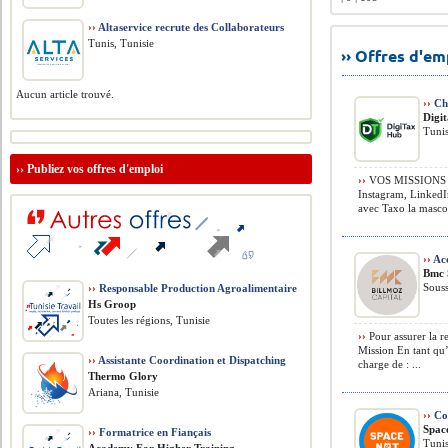
››
Altaservice recrute des Collaborateurs
Tunis, Tunisie
›› Offres d'e
Aucun article trouvé.
››
Cha
Digi
Tunis
››
Publiez vos offres d'emploi
››
VOS MISSIONS › 
Instagram, LinkedI
avec Taxo la mascot
››
Acc
Bmc 
Souss
››
Responsable Production Agroalimentaire
Hs Groop
Toutes les régions, Tunisie
››
Pour assurer la re
Mission En tant q
››
Assistante Coordination et Dispatching
charge de : ...
Thermo Glory
Ariana, Tunisie
››
Co
Spac
››
Formatrice en Fiançais
Tunis