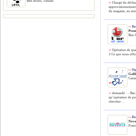
Ben Arous, Tunisie
››
Chargé du déchar
approvisionnement d
du magasin, au suivi
››
Des
Prem
Ben A
››
Opération de qual
3 Ce que nous offro
››
Opé
Gali
Cana
››
demandé : – Bac+
qu’opérateur de pr
chercher ...
››
Des
Novo
Fran