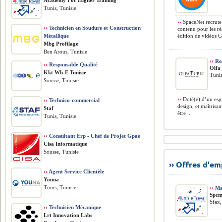
Academy For Higher Training
Tunis, Tunisie
››
SpaceNet recrute
››
Technicien en Soudure et Construction
contenu pour les ré
Métallique
édition de vidéos G
Mbg Profilage
Ben Arous, Tunisie
››
Res
››
Responsable Qualité
Olfa
Kkt Wh-E Tunisie
Tunis
Sousse, Tunisie
››
Doté(e) d’un espri
››
Technico-commercial
design, et maîtrisan
Staf
être ...
Tunis, Tunisie
››
Consultant Erp - Chef de Projet Gpao
Cisa Informatique
Sousse, Tunisie
›› Offres d'e
››
Agent Service Clientèle
Youna
Tunis, Tunisie
››
Ma
Spc
Sfax,
››
Technicien Mécanique
Lrt Innovation Labs