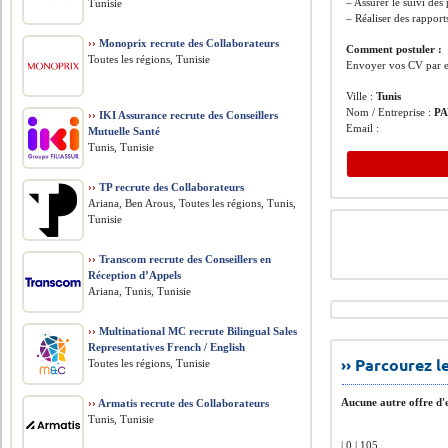
– Assurer le suivi des
Tunisie
– Réaliser des rapport
››
Monoprix recrute des Collaborateurs
Comment postuler :
Toutes les régions, Tunisie
Envoyer vos CV par em
Ville :
Tunis
Nom / Entreprise :
P
››
IKI Assurance recrute des Conseillers
Email :
Mutuelle Santé
Tunis, Tunisie
››
TP recrute des Collaborateurs
Ariana, Ben Arous, Toutes les régions, Tunis,
Tunisie
››
Transcom recrute des Conseillers en
Réception d’Appels
Ariana, Tunis, Tunisie
››
Multinational MC recrute Bilingual Sales
Representatives French / English
›› Parcourez 
Toutes les régions, Tunisie
Aucune autre offre d'e
››
Armatis recrute des Collaborateurs
Tunis, Tunisie
| 0 | 105