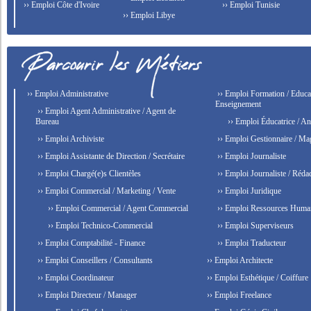
›› Emploi Côte d'Ivoire
›› Emploi Tunisie
›› Emploi Libye
›› Emploi Administrative
›› Emploi Formation / Educat
Enseignement
›› Emploi Agent Administrative / Agent de
Bureau
›› Emploi Éducatrice / An
›› Emploi Archiviste
›› Emploi Gestionnaire / Ma
›› Emploi Assistante de Direction / Secrétaire
›› Emploi Journaliste
›› Emploi Chargé(e)s Clientèles
›› Emploi Journaliste / Rédac
›› Emploi Commercial / Marketing / Vente
›› Emploi Juridique
›› Emploi Commercial / Agent Commercial
›› Emploi Ressources Huma
›› Emploi Technico-Commercial
›› Emploi Superviseurs
›› Emploi Comptabilité - Finance
›› Emploi Traducteur
›› Emploi Conseillers / Consultants
›› Emploi Architecte
›› Emploi Coordinateur
›› Emploi Esthétique / Coiffure
›› Emploi Directeur / Manager
›› Emploi Freelance