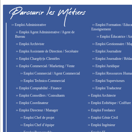
›› Emploi Administrative
›› Emploi Formation / Educat
Enseignement
›› Emploi Agent Administrative / Agent de
Bureau
›› Emploi Éducatrice / An
›› Emploi Archiviste
›› Emploi Gestionnaire / Ma
›› Emploi Assistante de Direction / Secrétaire
›› Emploi Journaliste
›› Emploi Chargé(e)s Clientèles
›› Emploi Journaliste / Rédac
›› Emploi Commercial / Marketing / Vente
›› Emploi Juridique
›› Emploi Commercial / Agent Commercial
›› Emploi Ressources Huma
›› Emploi Technico-Commercial
›› Emploi Superviseurs
›› Emploi Comptabilité - Finance
›› Emploi Traducteur
›› Emploi Conseillers / Consultants
›› Emploi Architecte
›› Emploi Coordinateur
›› Emploi Esthétique / Coiffure
›› Emploi Directeur / Manager
›› Emploi Freelance
›› Emploi Chef de projet
›› Emploi Génie Civil
›› Emploi Chef d’équipe
›› Emploi Ingénieur