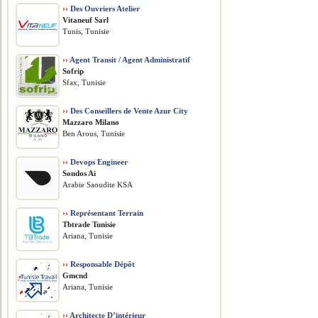
››
Des Ouvriers Atelier
Vitaneuf Sarl
Tunis, Tunisie
››
Agent Transit / Agent Administratif
Sofrip
Sfax, Tunisie
››
Des Conseillers de Vente Azur City
Mazzaro Milano
Ben Arous, Tunisie
››
Devops Engineer
Sondos Ai
Arabie Saoudite KSA
››
Représentant Terrain
Tbtrade Tunisie
Ariana, Tunisie
››
Responsable Dépôt
Gmcnd
Ariana, Tunisie
››
Architecte D’intérieur