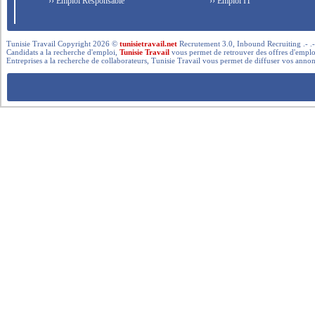
›› Emploi Responsable
›› Emploi IT
Tunisie Travail Copyright 2026 ©
tunisietravail.net
Recrutement 3.0, Inbound Recruiting .- .-.. --- 
Candidats a la recherche d'emploi,
Tunisie Travail
vous permet de retrouver des offres d'emploi 
Entreprises a la recherche de collaborateurs, Tunisie Travail vous permet de diffuser vos annon