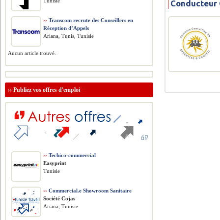
Tunisie
Conducteur 
››
Transcom recrute des Conseillers en
Réception d’Appels
Ariana, Tunis, Tunisie
Aucun article trouvé.
››
Publiez vos offres d'emploi
››
Techico-commercial
Easyprint
Tunisie
››
Commercial.e Showroom Sanitaire
Société Cojas
Ariana, Tunisie