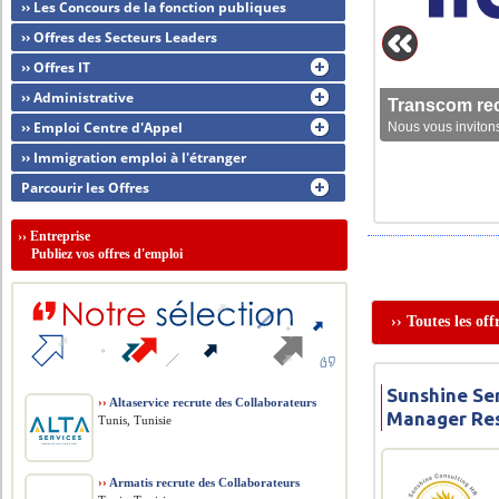
›› Les Concours de la fonction publiques
›› Offres des Secteurs Leaders
›› Offres IT
›› Administrative
Transcom rec
›› Emploi Centre d'Appel
Nous vous invitons
›› Immigration emploi à l'étranger
Parcourir les Offres
››
Entreprise
Publiez vos offres d'emploi
›› Toutes les of
Sunshine Ser
››
Altaservice recrute des Collaborateurs
Manager Res
Tunis, Tunisie
››
Armatis recrute des Collaborateurs