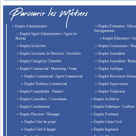
›› Emploi Administrative
›› Emploi Formation / Educat
Enseignement
›› Emploi Agent Administrative / Agent de
Bureau
›› Emploi Éducatrice / An
›› Emploi Archiviste
›› Emploi Gestionnaire / Ma
›› Emploi Assistante de Direction / Secrétaire
›› Emploi Journaliste
›› Emploi Chargé(e)s Clientèles
›› Emploi Journaliste / Rédac
›› Emploi Commercial / Marketing / Vente
›› Emploi Juridique
›› Emploi Commercial / Agent Commercial
›› Emploi Ressources Huma
›› Emploi Technico-Commercial
›› Emploi Superviseurs
›› Emploi Comptabilité - Finance
›› Emploi Traducteur
›› Emploi Conseillers / Consultants
›› Emploi Architecte
›› Emploi Coordinateur
›› Emploi Esthétique / Coiffure
›› Emploi Directeur / Manager
›› Emploi Freelance
›› Emploi Chef de projet
›› Emploi Génie Civil
›› Emploi Chef d’équipe
›› Emploi Ingénieur