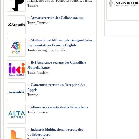
Ariana, Ben Arous, Toutes les régions, Tunis,
Tunisie
››
Armatis recrute des Collaborateurs
Tunis, Tunisie
››
Multinational MC recrute Bilingual Sales
Representatives French / English
Toutes les régions, Tunisie
››
IKI Assurance recrute des Conseillers
Mutuelle Santé
Tunis, Tunisie
››
Concentrix recrute en Réception des
Appels
Tunisie
››
Altaservice recrute des Collaborateurs
Tunis, Tunisie
››
Industrie Multinational recrute des
Collaborateurs