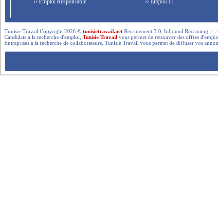
›› Emploi Responsable
›› Emploi IT
Tunisie Travail Copyright 2026 ©
tunisietravail.net
Recrutement 3.0, Inbound Recruiting .- .-.. --- 
Candidats a la recherche d'emploi,
Tunisie Travail
vous permet de retrouver des offres d'emploi 
Entreprises a la recherche de collaborateurs, Tunisie Travail vous permet de diffuser vos annon