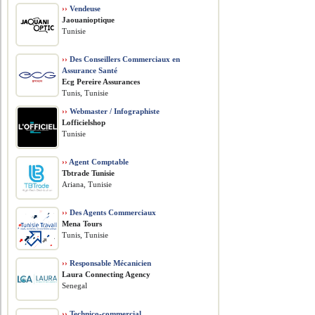
››
Vendeuse
Jaouanioptique
Tunisie
››
Des Conseillers Commerciaux en
Assurance Santé
Ecg Pereire Assurances
Tunis, Tunisie
››
Webmaster / Infographiste
Lofficielshop
Tunisie
››
Agent Comptable
Tbtrade Tunisie
Ariana, Tunisie
››
Des Agents Commerciaux
Mena Tours
Tunis, Tunisie
››
Responsable Mécanicien
Laura Connecting Agency
Senegal
››
Technico-commercial