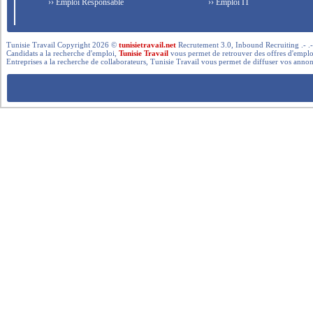
›› Emploi Responsable
›› Emploi IT
Tunisie Travail Copyright 2026 ©
tunisietravail.net
Recrutement 3.0, Inbound Recruiting .- .-.. --- 
Candidats a la recherche d'emploi,
Tunisie Travail
vous permet de retrouver des offres d'emploi 
Entreprises a la recherche de collaborateurs, Tunisie Travail vous permet de diffuser vos annon