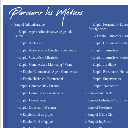
›› Emploi Administrative
›› Emploi Formation / Educat
Enseignement
›› Emploi Agent Administrative / Agent de
Bureau
›› Emploi Éducatrice / An
›› Emploi Archiviste
›› Emploi Gestionnaire / Ma
›› Emploi Assistante de Direction / Secrétaire
›› Emploi Journaliste
›› Emploi Chargé(e)s Clientèles
›› Emploi Journaliste / Rédac
›› Emploi Commercial / Marketing / Vente
›› Emploi Juridique
›› Emploi Commercial / Agent Commercial
›› Emploi Ressources Huma
›› Emploi Technico-Commercial
›› Emploi Superviseurs
›› Emploi Comptabilité - Finance
›› Emploi Traducteur
›› Emploi Conseillers / Consultants
›› Emploi Architecte
›› Emploi Coordinateur
›› Emploi Esthétique / Coiffure
›› Emploi Directeur / Manager
›› Emploi Freelance
›› Emploi Chef de projet
›› Emploi Génie Civil
›› Emploi Chef d’équipe
›› Emploi Ingénieur