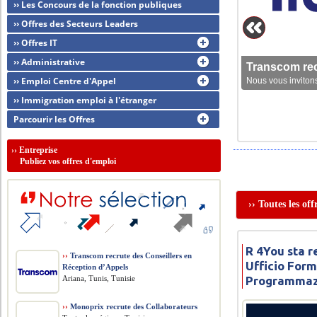
›› Les Concours de la fonction publiques
›› Offres des Secteurs Leaders
›› Offres IT
›› Administrative
Transcom rec
›› Emploi Centre d'Appel
Nous vous invitons
›› Immigration emploi à l'étranger
Parcourir les Offres
››
Entreprise
Publiez vos offres d'emploi
›› Toutes les o
R 4You sta 
››
Transcom recrute des Conseillers en
Ufficio For
Réception d’Appels
Ariana, Tunis, Tunisie
Programmaz
››
Monoprix recrute des Collaborateurs