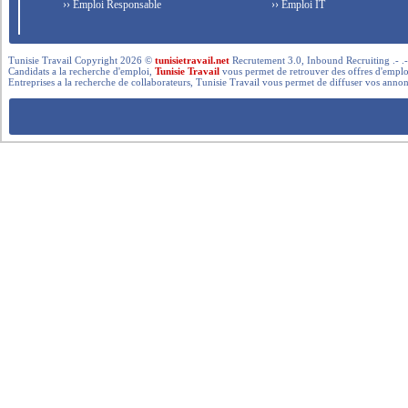
›› Emploi Responsable
›› Emploi IT
Tunisie Travail Copyright 2026 ©
tunisietravail.net
Recrutement 3.0, Inbound Recruiting .- .-.. --- 
Candidats a la recherche d'emploi,
Tunisie Travail
vous permet de retrouver des offres d'emploi 
Entreprises a la recherche de collaborateurs, Tunisie Travail vous permet de diffuser vos annon