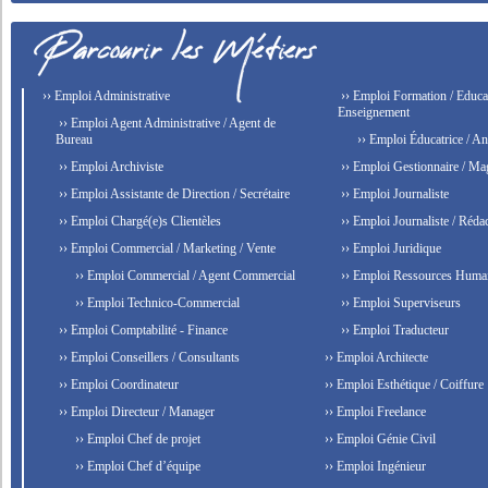
›› Emploi Administrative
›› Emploi Formation / Educat
Enseignement
›› Emploi Agent Administrative / Agent de
Bureau
›› Emploi Éducatrice / An
›› Emploi Archiviste
›› Emploi Gestionnaire / Ma
›› Emploi Assistante de Direction / Secrétaire
›› Emploi Journaliste
›› Emploi Chargé(e)s Clientèles
›› Emploi Journaliste / Rédac
›› Emploi Commercial / Marketing / Vente
›› Emploi Juridique
›› Emploi Commercial / Agent Commercial
›› Emploi Ressources Huma
›› Emploi Technico-Commercial
›› Emploi Superviseurs
›› Emploi Comptabilité - Finance
›› Emploi Traducteur
›› Emploi Conseillers / Consultants
›› Emploi Architecte
›› Emploi Coordinateur
›› Emploi Esthétique / Coiffure
›› Emploi Directeur / Manager
›› Emploi Freelance
›› Emploi Chef de projet
›› Emploi Génie Civil
›› Emploi Chef d’équipe
›› Emploi Ingénieur