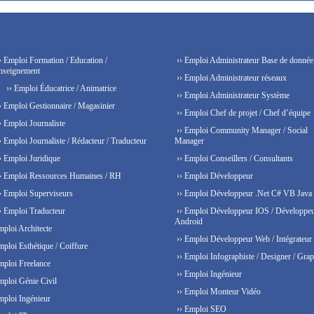
› Emploi Formation / Education /
›› Emploi Administrateur Base de donnée
nseignement
›› Emploi Administrateur réseaux
›› Emploi Éducatrice / Animatrice
›› Emploi Administrateur Système
› Emploi Gestionnaire / Magasinier
›› Emploi Chef de projet / Chef d’équipe
› Emploi Journaliste
›› Emploi Community Manager / Social
› Emploi Journaliste / Rédacteur / Traducteur
Manager
› Emploi Juridique
›› Emploi Conseillers / Consultants
› Emploi Ressources Humaines / RH
›› Emploi Développeur
› Emploi Superviseurs
›› Emploi Développeur .Net C# VB Java
› Emploi Traducteur
›› Emploi Développeur IOS / Développe
Android
mploi Architecte
›› Emploi Développeur Web / Intégrateur
mploi Esthétique / Coiffure
›› Emploi Infographiste / Designer / Grap
mploi Freelance
›› Emploi Ingénieur
mploi Génie Civil
›› Emploi Monteur Vidéo
mploi Ingénieur
›› Emploi SEO