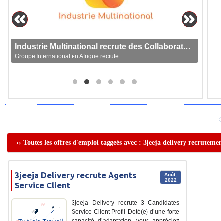
Industrie Multinational recrute des Collaborateurs
Groupe International en Afrique recrute.
›› Toutes les offres d'emploi taggeés avec : 3jeeja delivery recruteme
3jeeja Delivery recrute Agents
Août,
2022
Service Client
3jeeja Delivery recrute 3 Candidates
Service Client Profil Doté(e) d’une forte
capacité d’adaptation, vous appréciez