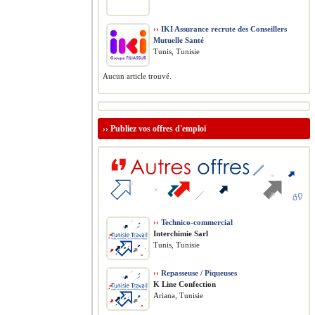
››
IKI Assurance recrute des Conseillers
Mutuelle Santé
Tunis, Tunisie
Aucun article trouvé.
››
Publiez vos offres d'emploi
››
Technico-commercial
Interchimie Sarl
Tunis, Tunisie
››
Repasseuse / Piqueuses
K Line Confection
Ariana, Tunisie