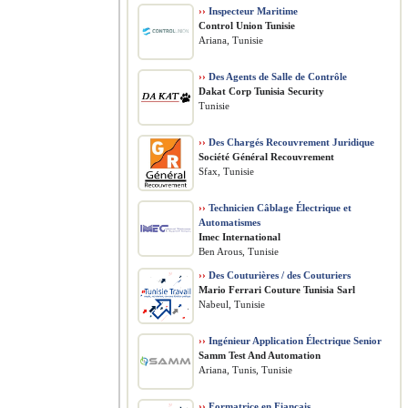
››
Inspecteur Maritime
Control Union Tunisie
Ariana, Tunisie
››
Des Agents de Salle de Contrôle
Dakat Corp Tunisia Security
Tunisie
››
Des Chargés Recouvrement Juridique
Société Général Recouvrement
Sfax, Tunisie
››
Technicien Câblage Électrique et
Automatismes
Imec International
Ben Arous, Tunisie
››
Des Couturières / des Couturiers
Mario Ferrari Couture Tunisia Sarl
Nabeul, Tunisie
››
Ingénieur Application Électrique Senior
Samm Test And Automation
Ariana, Tunis, Tunisie
››
Formatrice en Fiançais