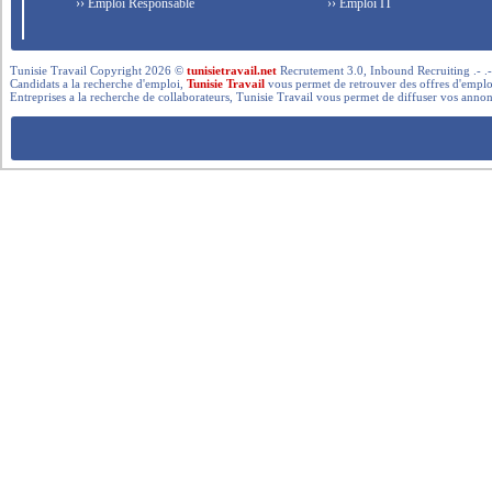
›› Emploi Responsable
›› Emploi IT
Tunisie Travail Copyright 2026 ©
tunisietravail.net
Recrutement 3.0, Inbound Recruiting .- .-.. --- 
Candidats a la recherche d'emploi,
Tunisie Travail
vous permet de retrouver des offres d'emploi 
Entreprises a la recherche de collaborateurs, Tunisie Travail vous permet de diffuser vos annon