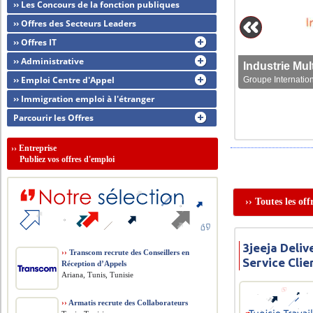
›› Les Concours de la fonction publiques
›› Offres des Secteurs Leaders
›› Offres IT
›› Administrative
›› Emploi Centre d'Appel
Groupe Internation
›› Immigration emploi à l'étranger
Parcourir les Offres
››
Entreprise
Publiez vos offres d'emploi
›› Toutes les of
3jeeja Deliv
››
Transcom recrute des Conseillers en
Service Clie
Réception d’Appels
Ariana, Tunis, Tunisie
››
Armatis recrute des Collaborateurs