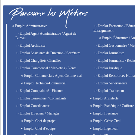
›› Emploi Administrative
›› Emploi Formation / Educat
Enseignement
›› Emploi Agent Administrative / Agent de
Bureau
›› Emploi Éducatrice / An
›› Emploi Archiviste
›› Emploi Gestionnaire / Ma
›› Emploi Assistante de Direction / Secrétaire
›› Emploi Journaliste
›› Emploi Chargé(e)s Clientèles
›› Emploi Journaliste / Rédac
›› Emploi Commercial / Marketing / Vente
›› Emploi Juridique
›› Emploi Commercial / Agent Commercial
›› Emploi Ressources Huma
›› Emploi Technico-Commercial
›› Emploi Superviseurs
›› Emploi Comptabilité - Finance
›› Emploi Traducteur
›› Emploi Conseillers / Consultants
›› Emploi Architecte
›› Emploi Coordinateur
›› Emploi Esthétique / Coiffure
›› Emploi Directeur / Manager
›› Emploi Freelance
›› Emploi Chef de projet
›› Emploi Génie Civil
›› Emploi Chef d’équipe
›› Emploi Ingénieur