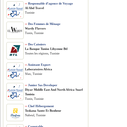
››
Responsable d’agence de Voyage
Al Ahd Travel
Tunisie
››
Des Femmes de Ménage
Wardy Flavors
Tunis, Tunisie
››
Des Caissiers
La Banque Tuniso Libyenne Btl
Toutes les régions, Tunisie
››
Assistant Export
Laboratoires Africa
Sfax, Tunisie
››
Junior Sas Developer
Diyar Middle East And North Africa Suarl
Tunisia
Tunis, Tunisie
››
Chef Hébergement
Toskana Sante Et Bonheur
Nabeul, Tunisie
››
Comptable