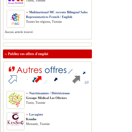
Tunis, Tunisie
››
Multinational MC recrute Bilingual Sales
Representatives French / English
Toutes les régions, Tunisie
Aucun article trouvé.
››
Publiez vos offres d'emploi
››
Nutritionniste / Diététicienne
Groupe Médical Les Oliviers
Tunis, Tunisie
››
Lavagiste
Kensho
Monastir, Tunisie