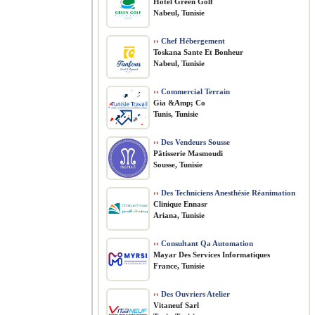
Hôtel Green Golf
Nabeul, Tunisie
››
Chef Hébergement
Toskana Sante Et Bonheur
Nabeul, Tunisie
››
Commercial Terrain
Gia &Amp; Co
Tunis, Tunisie
››
Des Vendeurs Sousse
Pâtisserie Masmoudi
Sousse, Tunisie
››
Des Techniciens Anesthésie Réanimation
Clinique Ennasr
Ariana, Tunisie
››
Consultant Qa Automation
Mayar Des Services Informatiques
France, Tunisie
››
Des Ouvriers Atelier
Vitaneuf Sarl