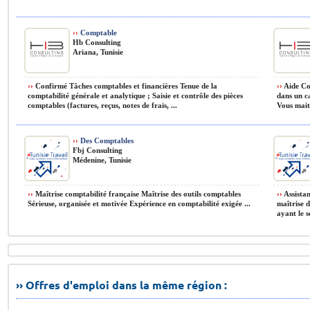
››
Comptable
Hb Consulting
Ariana, Tunisie
››
Confirmé Tâches comptables et financières Tenue de la
››
Aide Co
comptabilité générale et analytique ; Saisie et contrôle des pièces
dans un c
comptables (factures, reçus, notes de frais, ...
Vous mait
››
Des Comptables
Fbj Consulting
Médenine, Tunisie
››
Maîtrise comptabilité française Maîtrise des outils comptables
››
Assista
Sérieuse, organisée et motivée Expérience en comptabilité exigée ...
maîtrise d
ayant le s
›› Offres d'emploi dans la même région :