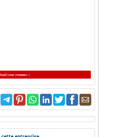
Send your resumes ‹‹
 cette entreprise.