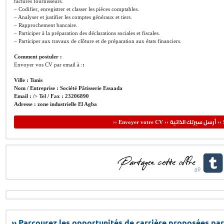
factures fournisseurs.
– Codifier, enregistrer et classer les pièces comptables.
– Analyser et justifier les comptes généraux et tiers.
– Rapprochement bancaire.
– Participer à la préparation des déclarations sociales et fiscales.
– Participer aux travaux de clôture et de préparation aux états financiers.
Comment postuler :
Envoyer vos CV par email à :
:
Ville :
Tunis
Nom / Entreprise :
Société Pâtisserie Essaada
Email
: /> Tel / Fax :
23206890
Adresse :
zone industrielle El Agba
أرسل سيرتك الذاتية
›› Envoyer votre CV ››
‹‹ 
›› Parcourez les opportunités de carrière proposées par