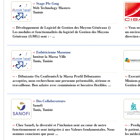
››
Stage Pfe Gmg
Web Technology Masters
Tunisie
››
Développement de Logiciel de Gestion des Moyens Généraux ()
››
Vous ser
Les modules et fonctionnalités du logiciel de Gestion des Moyens
un enviro
Généraux (GMG) sont : - ...
direction 
››
Esthéticienne Masseuse
Institut la Marsa Ville
Tunis, Tunisie
››
- Débutante Ou ConfirméeÀ la Marsa Profil Débutantes
››
Executi
acceptées, nous recherchons une personne présentable, sérieuse et
Missions p
travailleuse. Bon salaire avec commissions et horaires flexibles. ...
Gestion de
››
Des Collaborateurs
Sanofi
Tunis, Tunisie
››
Chez Sanofi, la diversité et l’inclusion sont au cœur de notre
››
- Prodig
fonctionnement et sont intégrées à nos Valeurs fondamentales. Nous
le patient
sommes conscients que pour ...
les médeci