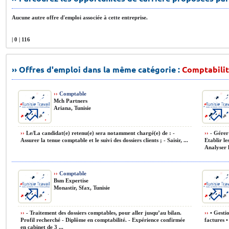
Aucune autre offre d'emploi associée à cette entreprise.
| 0 | 116
›› Offres d'emploi dans la même catégorie :
Comptabilit
››
Comptable
Mch Partners
Ariana, Tunisie
››
Le/La candidat(e) retenu(e) sera notamment chargé(e) de : -
››
- Gérer 
Assurer la tenue comptable et le suivi des dossiers clients ; - Saisir, ...
Etablir le
Analyser l
››
Comptable
Bsm Expertise
Monastir, Sfax, Tunisie
››
- Traitement des dossiers comptables, pour aller jusqu’au bilan.
››
• Gestio
Profil recherché - Diplôme en comptabilité. - Expérience confirmée
factures •
en cabinet de 3 ...