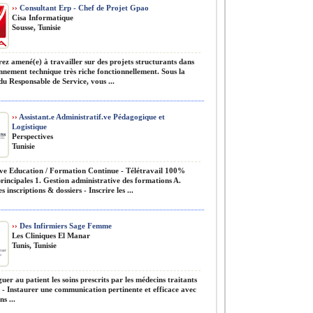
››
Consultant Erp - Chef de Projet Gpao
Cisa Informatique
Sousse, Tunisie
ez amené(e) à travailler sur des projets structurants dans
nnement technique très riche fonctionnellement. Sous la
du Responsable de Service, vous ...
››
Assistant.e Administratif.ve Pédagogique et
Logistique
Perspectives
Tunisie
ve Education / Formation Continue - Télétravail 100%
rincipales 1. Gestion administrative des formations A.
s inscriptions & dossiers - Inscrire les ...
››
Des Infirmiers Sage Femme
Les Cliniques El Manar
Tunis, Tunisie
uer au patient les soins prescrits par les médecins traitants
. - Instaurer une communication pertinente et efficace avec
ns ...