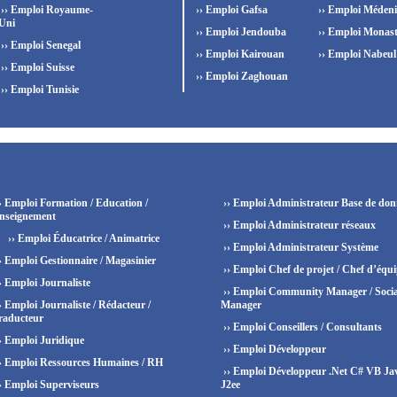
›› Emploi Royaume-
›› Emploi Gafsa
›› Emploi Méden
Uni
›› Emploi Jendouba
›› Emploi Monast
›› Emploi Senegal
›› Emploi Kairouan
›› Emploi Nabeul
›› Emploi Suisse
›› Emploi Zaghouan
›› Emploi Tunisie
› Emploi Formation / Education /
›› Emploi Administrateur Base de don
nseignement
›› Emploi Administrateur réseaux
›› Emploi Éducatrice / Animatrice
›› Emploi Administrateur Système
› Emploi Gestionnaire / Magasinier
›› Emploi Chef de projet / Chef d’équ
› Emploi Journaliste
›› Emploi Community Manager / Socia
› Emploi Journaliste / Rédacteur /
Manager
raducteur
›› Emploi Conseillers / Consultants
› Emploi Juridique
›› Emploi Développeur
› Emploi Ressources Humaines / RH
›› Emploi Développeur .Net C# VB Ja
› Emploi Superviseurs
J2ee