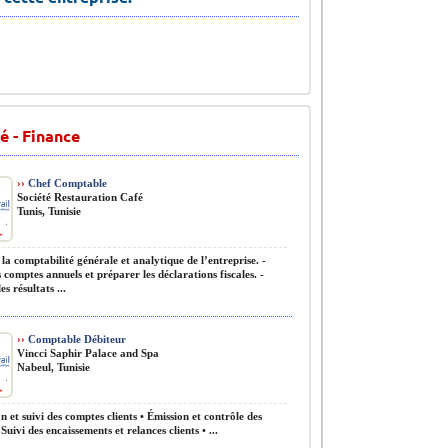
é - Finance
››
Chef Comptable
Société Restauration Café
Tunis, Tunisie
la comptabilité générale et analytique de l’entreprise. -
s comptes annuels et préparer les déclarations fiscales. -
es résultats ...
››
Comptable Débiteur
Vincci Saphir Palace and Spa
Nabeul, Tunisie
n et suivi des comptes clients • Émission et contrôle des
 Suivi des encaissements et relances clients • ...