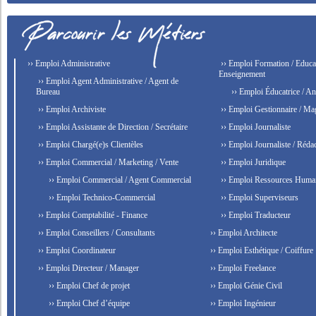
›› Emploi Administrative
›› Emploi Formation / Educat
Enseignement
›› Emploi Agent Administrative / Agent de
Bureau
›› Emploi Éducatrice / An
›› Emploi Archiviste
›› Emploi Gestionnaire / Ma
›› Emploi Assistante de Direction / Secrétaire
›› Emploi Journaliste
›› Emploi Chargé(e)s Clientèles
›› Emploi Journaliste / Rédac
›› Emploi Commercial / Marketing / Vente
›› Emploi Juridique
›› Emploi Commercial / Agent Commercial
›› Emploi Ressources Huma
›› Emploi Technico-Commercial
›› Emploi Superviseurs
›› Emploi Comptabilité - Finance
›› Emploi Traducteur
›› Emploi Conseillers / Consultants
›› Emploi Architecte
›› Emploi Coordinateur
›› Emploi Esthétique / Coiffure
›› Emploi Directeur / Manager
›› Emploi Freelance
›› Emploi Chef de projet
›› Emploi Génie Civil
›› Emploi Chef d’équipe
›› Emploi Ingénieur