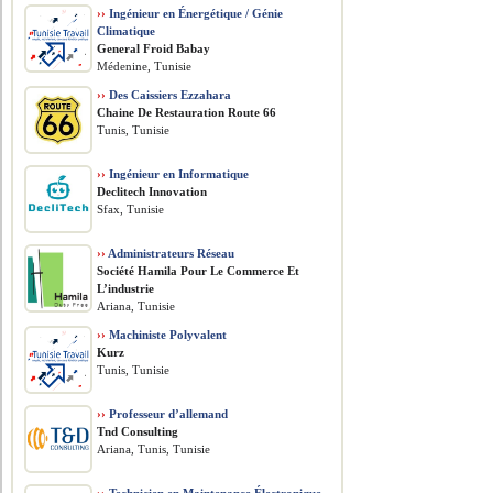
››
Ingénieur en Énergétique / Génie
Climatique
General Froid Babay
Médenine, Tunisie
››
Des Caissiers Ezzahara
Chaine De Restauration Route 66
Tunis, Tunisie
››
Ingénieur en Informatique
Declitech Innovation
Sfax, Tunisie
››
Administrateurs Réseau
Société Hamila Pour Le Commerce Et
L’industrie
Ariana, Tunisie
››
Machiniste Polyvalent
Kurz
Tunis, Tunisie
››
Professeur d’allemand
Tnd Consulting
Ariana, Tunis, Tunisie