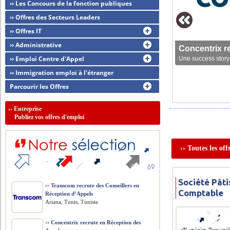
›› Les Concours de la fonction publiques
›› Offres des Secteurs Leaders
›› Offres IT
›› Administrative
Concentrix r
›› Emploi Centre d'Appel
Une success story 
›› Immigration emploi à l'étranger
Parcourir les Offres
››
Entreprise
Publiez vos offres d'emploi
›› Toutes les of
Société Pâti
››
Transcom recrute des Conseillers en
Comptable
Réception d’Appels
Ariana, Tunis, Tunisie
››
Concentrix recrute en Réception des