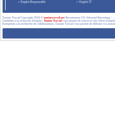
›› Emploi Responsable
›› Emploi IT
Tunisie Travail Copyright 2026 ©
tunisietravail.net
Recrutement 3.0, Inbound Recruiting .- .-.. --- 
Candidats a la recherche d'emploi,
Tunisie Travail
vous permet de retrouver des offres d'emploi 
Entreprises a la recherche de collaborateurs, Tunisie Travail vous permet de diffuser vos annon