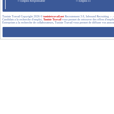
›› Emploi Responsable
›› Emploi IT
Tunisie Travail Copyright 2026 ©
tunisietravail.net
Recrutement 3.0, Inbound Recruiting .- .-.. --- 
Candidats a la recherche d'emploi,
Tunisie Travail
vous permet de retrouver des offres d'emploi 
Entreprises a la recherche de collaborateurs, Tunisie Travail vous permet de diffuser vos annon