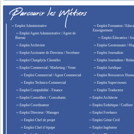
›› Emploi Administrative
›› Emploi Formation / Educat
Enseignement
›› Emploi Agent Administrative / Agent de
Bureau
›› Emploi Éducatrice / An
›› Emploi Archiviste
›› Emploi Gestionnaire / Ma
›› Emploi Assistante de Direction / Secrétaire
›› Emploi Journaliste
›› Emploi Chargé(e)s Clientèles
›› Emploi Journaliste / Rédac
›› Emploi Commercial / Marketing / Vente
›› Emploi Juridique
›› Emploi Commercial / Agent Commercial
›› Emploi Ressources Huma
›› Emploi Technico-Commercial
›› Emploi Superviseurs
›› Emploi Comptabilité - Finance
›› Emploi Traducteur
›› Emploi Conseillers / Consultants
›› Emploi Architecte
›› Emploi Coordinateur
›› Emploi Esthétique / Coiffure
›› Emploi Directeur / Manager
›› Emploi Freelance
›› Emploi Chef de projet
›› Emploi Génie Civil
›› Emploi Chef d’équipe
›› Emploi Ingénieur