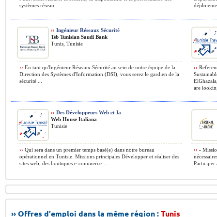
systèmes réseau ...
déploiemen
››
Ingénieur Réseaux Sécurité
Tsb Tunisian Saudi Bank
Tunis, Tunisie
››
En tant qu'Ingénieur Réseaux Sécurité au sein de notre équipe de la
››
Referen
Direction des Systèmes d'Information (DSI), vous serez le gardien de la
Sustainab
sécurité ...
ElGhazala
are looking
››
Des Développeurs Web et Ia
Web House Italiana
Tunisie
››
Qui sera dans un premier temps basé(e) dans notre bureau
››
- Mission
opérationnel en Tunisie. Missions principales Développer et réaliser des
nécessaire
sites web, des boutiques e-commerce ...
Participer 
›› Offres d'emploi dans la même région :
Tunis