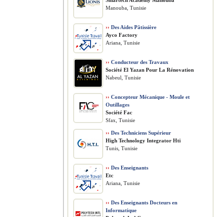
Smartech Academy Manouba
Manouba, Tunisie
››
Des Aides Pâtissière
Ayco Factory
Ariana, Tunisie
››
Conducteur des Travaux
Société El Yazan Pour La Rénovation
Nabeul, Tunisie
››
Concepteur Mécanique - Moule et
Outillages
Société Fac
Sfax, Tunisie
››
Des Techniciens Supérieur
High Technology Integrator Hti
Tunis, Tunisie
››
Des Enseignants
Etc
Ariana, Tunisie
››
Des Enseignants Docteurs en
Informatique