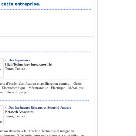
 cette entreprise.
››
Des Ingénieurs
High Technology Integrator Hti
Tunis, Tunisie
erie d’étude, planification et amélioration continu. - Génie
 - Electrotechnique - Mécatronique - Electrique - Mécanique
n initiale du projet. ...
››
Des Ingénieurs Réseaux et Sécurité Juniors
Netowrk Associates
Tunis, Tunisie
ssion Rattaché à la Direction Technique et intégré au
t Réseaux & Sécurité, vous participerez à la conception, au