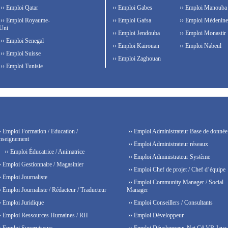
›› Emploi Qatar
›› Emploi Gabes
›› Emploi Manouba
›› Emploi Royaume-
›› Emploi Gafsa
›› Emploi Médenine
Uni
›› Emploi Jendouba
›› Emploi Monastir
›› Emploi Senegal
›› Emploi Kairouan
›› Emploi Nabeul
›› Emploi Suisse
›› Emploi Zaghouan
›› Emploi Tunisie
› Emploi Formation / Education /
›› Emploi Administrateur Base de donnée
nseignement
›› Emploi Administrateur réseaux
›› Emploi Éducatrice / Animatrice
›› Emploi Administrateur Système
› Emploi Gestionnaire / Magasinier
›› Emploi Chef de projet / Chef d’équipe
› Emploi Journaliste
›› Emploi Community Manager / Social
› Emploi Journaliste / Rédacteur / Traducteur
Manager
› Emploi Juridique
›› Emploi Conseillers / Consultants
› Emploi Ressources Humaines / RH
›› Emploi Développeur