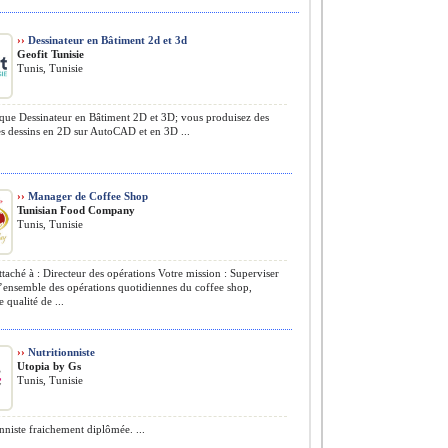
››
Dessinateur en Bâtiment 2d et 3d
Geofit Tunisie
Tunis, Tunisie
que Dessinateur en Bâtiment 2D et 3D; vous produisez des
es dessins en 2D sur AutoCAD et en 3D ...
››
Manager de Coffee Shop
Tunisian Food Company
Tunis, Tunisie
ttaché à : Directeur des opérations Votre mission : Superviser
 l’ensemble des opérations quotidiennes du coffee shop,
 qualité de ...
››
Nutritionniste
Utopia by Gs
Tunis, Tunisie
nniste fraichement diplômée. ...