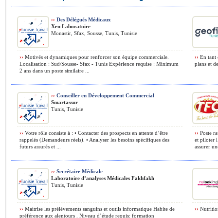
››
Des Délégués Médicaux
Xen Laboratoire
Monastir, Sfax, Sousse, Tunis, Tunisie
››
Motivés et dynamiques pour renforcer son équipe commerciale.
››
En tant 
Localisation : Sud/Sousse- Sfax - Tunis Expérience requise : Minimum
plans et d
2 ans dans un poste similaire ...
››
Conseiller en Développement Commercial
Smartassur
Tunis, Tunisie
››
Votre rôle consiste à : • Contacter des prospects en attente d’être
››
Poste ra
rappelés (Demandeurs réels). • Analyser les besoins spécifiques des
et piloter
futurs assurés et ...
assurer une
››
Secrétaire Médicale
Laboratoire d’analyses Médicales Fakhfakh
Tunis, Tunisie
››
Maitrise les prélèvements sanguins et outils informatique Habite de
››
Nutritio
préférence aux alentours . Niveau d’étude requis: formation