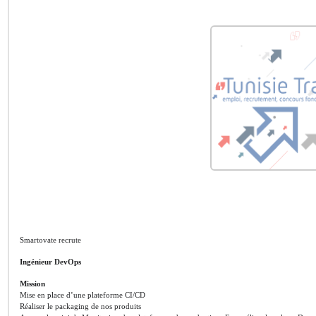
Smartovate recrute
Ingénieur DevOps
Mission
Mise en place d’une plateforme CI/CD
Réaliser le packaging de nos produits