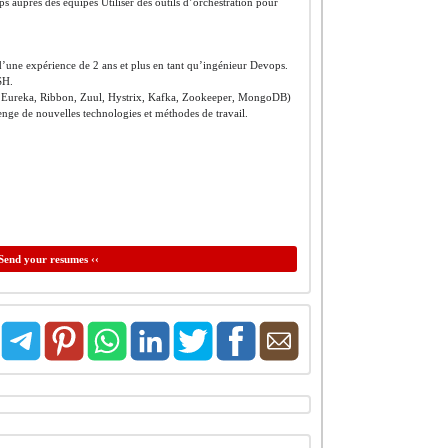
s auprès des équipes Utiliser des outils d’orchestration pour
d’une expérience de 2 ans et plus en tant qu’ingénieur Devops.
SH.
ot, Eureka, Ribbon, Zuul, Hystrix, Kafka, Zookeeper, MongoDB)
enge de nouvelles technologies et méthodes de travail.
Send your resumes ‹‹