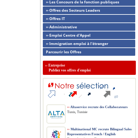
›› Les Concours de la fonction publiques
›› Offres des Secteurs Leaders
›› Offres IT
›› Administrative
›› Emploi Centre d'Appel
›› Immigration emploi à l'étranger
Parcourir les Offres
››
Entreprise
Publiez vos offres d'emploi
››
Altaservice recrute des Collaborateurs
Tunis, Tunisie
››
Multinational MC recrute Bilingual Sales
Representatives French / English