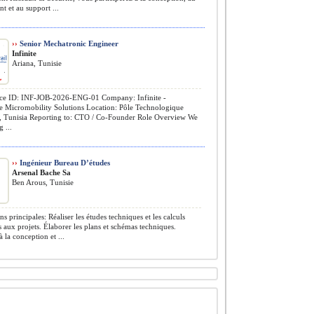
t et au support ...
››
Senior Mechatronic Engineer
Infinite
Ariana, Tunisie
ce ID: INF-JOB-2026-ENG-01 Company: Infinite -
le Micromobility Solutions Location: Pôle Technologique
, Tunisia Reporting to: CTO / Co-Founder Role Overview We
 ...
››
Ingénieur Bureau D’études
Arsenal Bache Sa
Ben Arous, Tunisie
s principales: Réaliser les études techniques et les calculs
s aux projets. Élaborer les plans et schémas techniques.
à la conception et ...