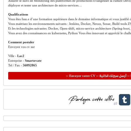
Assurer le suivi de Monitoring des plateformes de productions Evangéliser la culture Devop
déployer et tester une architecture de micro-services…
Qualifications
Vous êtes Issu.e d’une formation supérieure dans le domaine informatique et vous justifié 
Vous maitrisez les environnements suivants : Jenkins, Docker, Nexus, Sonar, Build tools Z
Et les technologies suivantes: Docker, Open-shift, micro-service architecture (Spring-bo
Vous avez des connaissances en kubernetes, Python Vous êtes innovant et apprécié le chall
Comment postuler
Envoyez vos cv sur
Ville ›
Lac2
Entreprise ›
Smartovate
Tel / Fax ›
56092865
أرسل سيرتك الذاتية
›› Envoyer votre CV ››
‹‹ 