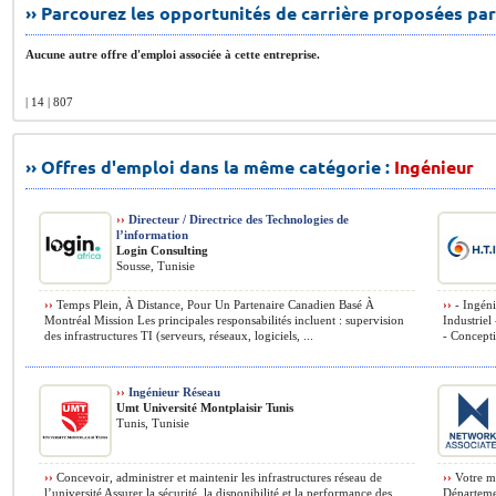
›› Parcourez les opportunités de carrière proposées par
Aucune autre offre d'emploi associée à cette entreprise.
| 14 | 807
›› Offres d'emploi dans la même catégorie :
Ingénieur
››
Directeur / Directrice des Technologies de
l’information
Login Consulting
Sousse, Tunisie
››
Temps Plein, À Distance, Pour Un Partenaire Canadien Basé À
››
- Ingéni
Montréal Mission Les principales responsabilités incluent : supervision
Industriel
des infrastructures TI (serveurs, réseaux, logiciels, ...
- Conceptio
››
Ingénieur Réseau
Umt Université Montplaisir Tunis
Tunis, Tunisie
››
Concevoir, administrer et maintenir les infrastructures réseau de
››
Votre mi
l’université Assurer la sécurité, la disponibilité et la performance des
Départemen