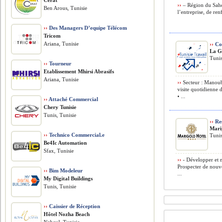
Cerat
››
– Région du Sahe
Ben Arous, Tunisie
l’entreprise, de ren
››
Des Managers D’equipe Télécom
Tricom
Ariana, Tunisie
››
Com
La G
Tunis
››
Tourneur
Etablissement Mhirsi Abrasifs
Ariana, Tunisie
››
Secteur : Manouba
visite quotidienne d
• ...
››
Attaché Commercial
Chery Tunisie
Tunis, Tunisie
››
Re
Mari
››
Technico Commercial.e
Tunis
Be4Ic Automation
Sfax, Tunisie
››
- Développer et m
Prospecter de nouv
››
Bim Modeleur
...
My Digital Buildings
Tunis, Tunisie
››
Caissier de Réception
Hôtel Nozha Beach