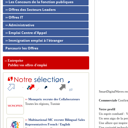
›› Les Concours de la fonction publiques
›› Offres des Secteurs Leaders
›› Offres IT
›› Administrative
›› Emploi Centre d'Appel
›› Immigration emploi à l'étranger
Parcourir les Offres
››
Entreprise
Publiez vos offres d'emploi
SmartDigitalWaves re
››
Monoprix recrute des Collaborateurs
Commerciale
Confir
Toutes les régions, Tunisie
Votre profil
Un esprit combatif : V
Un sens aigu de la per
››
Multinational MC recrute Bilingual Sales
Une allure qui inspire
Representatives French / English
Une curiosité technol