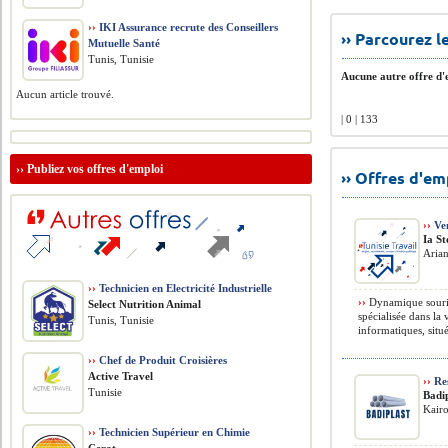
››
IKI Assurance recrute des Conseillers
›› Parcourez 
Mutuelle Santé
Tunis, Tunisie
Aucune autre offre d'e
Aucun article trouvé.
| 0 | 133
››
Publiez vos offres d'emploi
›› Offres d'e
››
Ve
Ia St
Arian
››
Technicien en Electricité Industrielle
››
Dynamique souria
Select Nutrition Animal
spécialisée dans la
Tunis, Tunisie
informatiques, situé
››
Chef de Produit Croisières
Active Travel
››
Re
Tunisie
Badi
Kairo
››
Technicien Supérieur en Chimie