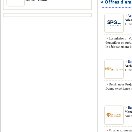
Nabeul, Tunisie
›› Offres d'e
››
Age
Adva
Tunis
››
Les missions : Vos
douanières en prép
le dédouanement de
››
Des
Arch
Tunis
››
Dessinateur Proje
Bonne expérience né
››
Bus
Mone
Arian
››
Vous avez une pas